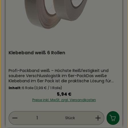
Klebeband weiß 6 Rollen
Profi-Packband weiß – Höchste Reißfestigkeit und
saubere Verschlusslogistik im 6er-PackDas weiße
Klebeband im 6er Pack ist die praktische Lösung für
zuverlässige und optisch saubere Verklebungen im
Inhalt:
6 Rolle
(0,99 € / 1 Rolle)
Alltag und im professionellen Einsatz. Es eignet sich
Regulärer Preis:
5,94 €
ideal für Verpackungsarbeiten, Büroanwendungen und
Preise inkl. MwSt. zzgl. Versandkosten
leichte Montagearbeiten. Durch seine hohe Klebkraft
sorgt das Band für sicheren Halt auf unterschiedlichen
Untergründen, während die reißfeste Struktur ein
Produkt Anzahl: Gib den gewünschten Wert ein
gleichmäßiges und effizientes Abrollen ermöglicht. Die
Stück
weiße Farbgebung ist besonders vorteilhaft bei hellen
Materialien und sorgt für ein sauberes Gesamtbild.