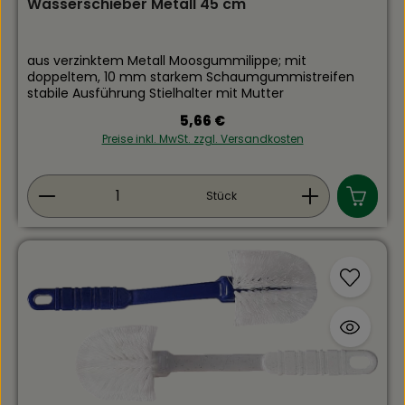
Wasserschieber Metall 45 cm
aus verzinktem Metall Moosgummilippe; mit
doppeltem, 10 mm starkem Schaumgummistreifen
stabile Ausführung Stielhalter mit Mutter
Regulärer Preis:
5,66 €
Preise inkl. MwSt. zzgl. Versandkosten
Produkt Anzahl: Gib den gewünschten Wert ein
Stück