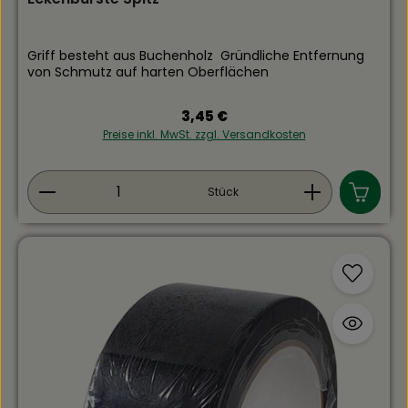
Griff besteht aus Buchenholz Gründliche Entfernung
von Schmutz auf harten Oberflächen
Regulärer Preis:
3,45 €
Preise inkl. MwSt. zzgl. Versandkosten
Produkt Anzahl: Gib den gewünschten Wert ein
Stück