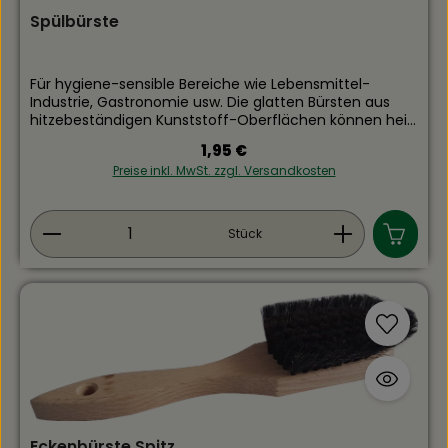
Spülbürste
Für hygiene-sensible Bereiche wie Lebensmittel-
Industrie, Gastronomie usw. Die glatten Bürsten aus
hitzebeständigen Kunststoff-Oberflächen können heiß
gereinigt werden und auch sterilisiert werden
Regulärer Preis:
1,95 €
Ergonomische Form sorgt für eine angenehme
Preise inkl. MwSt. zzgl. Versandkosten
Handhabung und einen sicheren Halt
Produkt Anzahl: Gib den gewünschten Wert ein
Stück
Eckenbürste Spitz