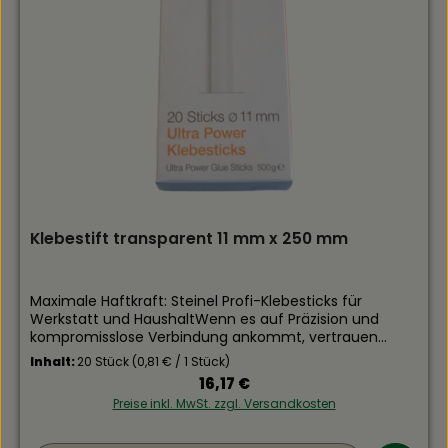
Klebestift transparent 11 mm x 250 mm
Maximale Haftkraft: Steinel Profi-Klebesticks für
Werkstatt und HaushaltWenn es auf Präzision und
kompromisslose Verbindung ankommt, vertrauen
Profis auf Gartenbautechnik Geereking. Der Steinel
Inhalt:
20 Stück
(0,81 € / 1 Stück)
Klebestift in der 250 mm Langversion ist kein
Regulärer Preis:
16,17 €
gewöhnliches Verbrauchsmaterial, sondern eine
Preise inkl. MwSt. zzgl. Versandkosten
technische Komponente für dauerhafte
Verbindungen. Als Fachmarkt für Gartenbau und
Technik führen wir ausschließlich Klebstoffe, die durch