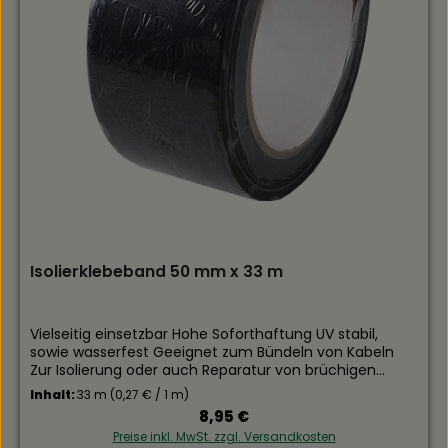
Isolierklebeband 50 mm x 33 m
Vielseitig einsetzbar Hohe Soforthaftung UV stabil,
sowie wasserfest Geeignet zum Bündeln von Kabeln
Zur Isolierung oder auch Reparatur von brüchigen
Kabelmänteln Das Klebeband ist hoch elastisch und
Inhalt:
33 m
(0,27 € / 1 m)
flexibel, sowie auch formanpassungsfähig
Regulärer Preis:
8,95 €
Preise inkl. MwSt. zzgl. Versandkosten