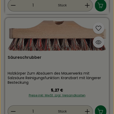
Produkt Anzahl: Gib den gewünschten Wert ein
Stück
Säureschrubber
Holzkörper Zum Absäuern des Mauerwerks mit
Salzsäure Reinigungsfunktion: Kranzbart mit längerer
Besteckung
Regulärer Preis:
5,27 €
Preise inkl. MwSt. zzgl. Versandkosten
Produkt Anzahl: Gib den gewünschten Wert ein
Stück