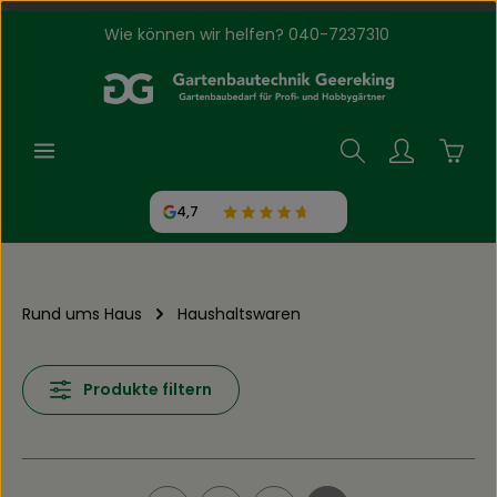
Wie können wir helfen? 040-7237310
Zum Hauptinhalt springen
Waren
4,7
Rund ums Haus
Haushaltswaren
Produkte filtern