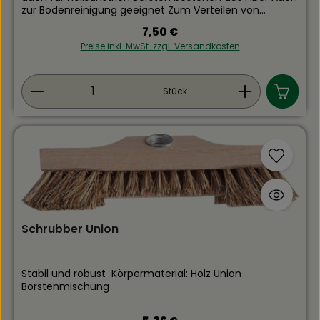
zur Bodenreinigung geeignet Zum Verteilen von
Kaltanstrichen auf Flachdächern Ebenfalls im
Regulärer Preis:
7,50 €
Bautenschutz und beim Flachdachbau im Gebrauch
Preise inkl. MwSt. zzgl. Versandkosten
Produkt Anzahl: Gib den gewünschten Wert ein
Stück
Schrubber Union
Stabil und robust Körpermaterial: Holz Union
Borstenmischung