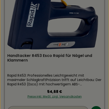
Handtacker R453 Esco Rapid für Nägel und
Klammern
Rapid R453: Professionelles Leichtgewicht mit
maximaler SchlagkraftPräzision trifft auf Leichtbau: Der
Rapid R453 (Esco) mit hochwertigem ABS-
Kunststoffgehäuse ist die ergonomische Antwort auf
Regulärer Preis:
54,68 €
intensive Befestigungsaufgaben. Gartenbautechnik
Preise inkl. MwSt. zzgl. Versandkosten
Geereking setzt auf dieses Modell, weil es die
Widerstandsfähigkeit eines Profi-Geräts mit einem
minimalen Eigengewicht kombiniert. Das schlagfeste