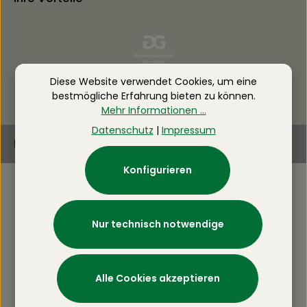
Diese Website verwendet Cookies, um eine
bestmögliche Erfahrung bieten zu können.
Mehr Informationen ...
Datenschutz
|
Impressum
Newsletter
Konfigurieren
Nur technisch notwendige
Alle Preise inkl. gesetzl. Mehrwertsteuer zzgl.
Versandkosten
und ggf. Nachnahmegebühren, wenn
Alle Cookies akzeptieren
nicht anders angegeben.