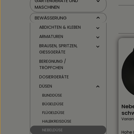
GARTENGERÄTE UND
MASCHINEN
BEWÄSSERUNG
ABDICHTEN & KLEBEN
ARMATUREN
BRAUSEN, SPRITZEN,
GIESSGERÄTE
BEREGNUNG /
TRÖPFCHEN
DOSIERGERÄTE
DÜSEN
BLINDDÜSE
BÜGELDÜSE
Nebe
sch
FLÜGELDÜSE
Varian
HALBKREISDÜSE
NEBELDÜSE
Hohe P