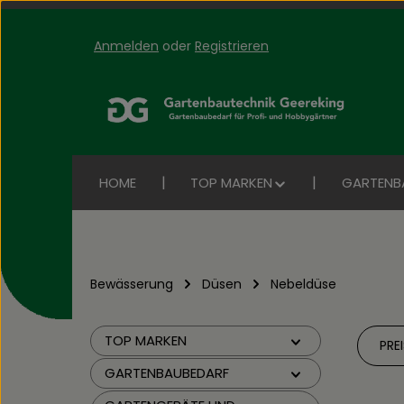
Anmelden
oder
Registrieren
Zum Hauptinhalt springen
Zur Suche springen
Zur Hauptnavigation springen
HOME
TOP MARKEN
GARTENB
Bewässerung
Düsen
Nebeldüse
TOP MARKEN
PRE
GARTENBAUBEDARF