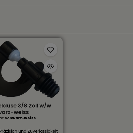
ldüse 3/8 Zoll w/w
warz-weiss
te:
schwarz-weiss
räzision und Zuverlässigkeit