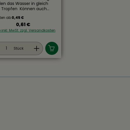
len das Wasser in gleich
 Tropfen Können auch
opf angebracht werde
ten ab
0,45 €
0,61 €
Regulärer Preis:
e inkl. MwSt. zzgl. Versandkosten
dukt Anzahl: Gib den gewünschten Wer
Stück