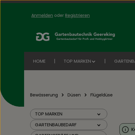
Anmelden
oder
Registrieren
Zum Hauptinhalt springen
Zur Suche springen
Zur Hauptnavigation springen
HOME
TOP MARKEN
GARTENB
Bewässerung
Düsen
Flügeldüse
TOP MARKEN
GARTENBAUBEDARF
K