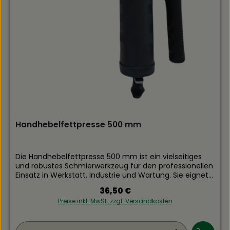
Handhebelfettpresse 500 mm
Die Handhebelfettpresse 500 mm ist ein vielseitiges
und robustes Schmierwerkzeug für den professionellen
Einsatz in Werkstatt, Industrie und Wartung. Sie eignet
sich sowohl für handelsübliche 400 g Fettkartuschen
Regulärer Preis:
36,50 €
als auch für 500 cm³ loses Fett und erfüllt die
Preise inkl. MwSt. zzgl. Versandkosten
Anforderungen gemäß DIN 1283. Das stabile Gehäuse
und der ergonomische Handgriff sorgen für eine
sichere und komfortable Handhabung, auch bei
Produkt Anzahl: Gib den gewünschten Wert ein