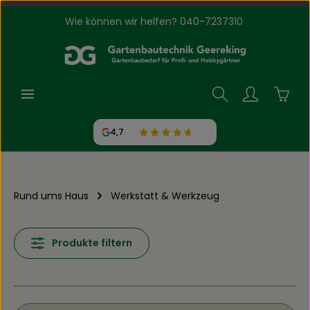
Wie können wir helfen? 040-7237310
Zum Hauptinhalt springen
Waren
4,7
Rund ums Haus
Werkstatt & Werkzeug
Produkte filtern