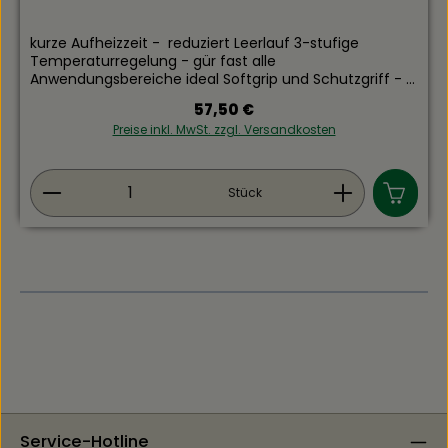
kurze Aufheizzeit - reduziert Leerlauf 3-stufige
Temperaturregelung - gür fast alle
Anwendungsbereiche ideal Softgrip und Schutzgriff -
liegt immer gut in der Hand. stabilen Gummibasis -
Regulärer Preis:
57,50 €
für sicheren Stand bei Arbeiten in aufrechter
Preise inkl. MwSt. zzgl. Versandkosten
Geräteposition Temperatur wählen (60, 300, 600°C) -
Luftmenge anpassen und den R2000 jederzeit
herausragende Arbeitsergebnisse liefern lassen.
Produkt Anzahl: Gib den gewünschten Wert ein
Technische Daten: Leistungsaufnahme: 2000 W
Stück
Temperatureinstellungen: 60 - 600 °C Luftmenge: 250
- 500 l/min
Service-Hotline