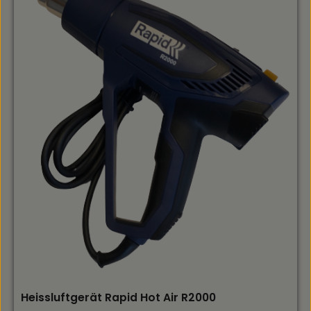
Kunststoffgehäuse für angenehme
HandhabungPräzises Manometer zur genauen
DruckanzeigeFlexibler Schlauch mit Momentstecker für
sicheren Sitz am VentilIntegriertes Ablassventil für
exaktes Einstellen des Reifendrucks3er Adapterset für
verschiedene Ventilarten (Auto, Fahrrad,
Motorrad)Drehbares ManometerPerfekt für Werkstatt,
Garage und mobilen EinsatzMit dem Reifenfüllmesser
aus Kunststoff und dem 3er Adapterset sind Sie
bestens gerüstet, um den Reifendruck schnell, sicher
und vielseitig zu kontrollieren und anzupassen.
Heissluftgerät Rapid Hot Air R2000