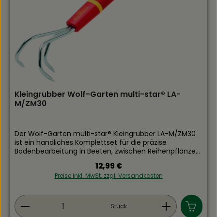
Grubber BE-M erzielen Sie lockere, krümelige Erde mit
minimalem Kraftaufwand – für gesundes
Pflanzenwachstum und reiche Ernten in Profi-Qualität.
Kleingrubber Wolf-Garten multi-star® LA-
M/ZM30
Der Wolf-Garten multi-star® Kleingrubber LA-M/ZM30
ist ein handliches Komplettset für die präzise
Bodenbearbeitung in Beeten, zwischen Reihenpflanzen
und in engen Bereichen. Mit drei scharfen Zinken
Regulärer Preis:
12,99 €
lockert er die Erde schonend, entfernt Unkraut inklusive
Preise inkl. MwSt. zzgl. Versandkosten
Wurzeln und verbessert die Bodenstruktur – ideal für
Gemüse-, Kräuter- und Blumenbeete sowie
Hochbeete.Technische Details:Marke: Wolf-
Produkt Anzahl: Gib den gewünschten Wert ein
GartenSerie: multi-star®Modell: LA-M/ZM30
Stück
(Kleingrubber-Set)Arbeitsbreite: ca. 7 cmZinken: 3