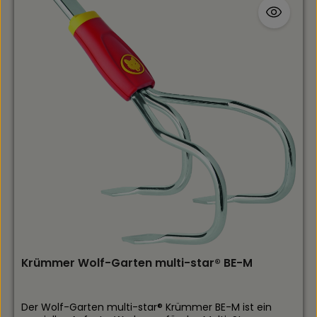
gEinsatz: Bodenlockern, Unkrautentfernung,
BeetvorbereitungAlle Vorteile im Überblick:Präzise 3-
Zinken-Konstruktion für feine Arbeiten in engen
BereichenPulverbeschichtung schützt vor Rost und
sorgt für LanglebigkeitErgonomischer Griff liegt sicher
in der Hand, verhindert DruckstellenVielseitig für
Hochbeete, Balkone, Kübelpflanzen und
FreilandEffektive Belüftung: Luft und Nährstoffe
erreichen PflanzenwurzelnLeicht, kompakt und
platzsparend – ideal für den Einsatz unterwegsMit dem
Fieldhaus Handgrubber mit 3 Zinken pflegen Sie Ihren
Garten effizient und schonend – für lockere Erde,
gesunde Pflanzen und mühelose Unkrautbekämpfung
in Profi-Qualität.
Krümmer Wolf-Garten multi-star® BE-M
Der Wolf-Garten multi-star® Krümmer BE-M ist ein