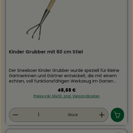
Kinder Grubber mit 60 cm Stiel
Der Sneeboer Kinder Grubber wurde speziell für kleine
Gärtnerinnen und Gärtner entwickelt, die mit einem
echten, voll funktionsfähigen Werkzeug im Garten
arbeiten möchten. Der handgeschmiedete
Regulärer Preis:
48,68 €
Edelstahlkopf in Grubber‑Form lockert die Erde
Preise inkl. MwSt. zzgl. Versandkosten
zuverlässig, während der kindgerechte Eschenholz-Stiel
gut in Kinderhänden liegt und für eine natürliche
Arbeitshaltung sorgt.Viele Kinder finden Freude daran
Produkt Anzahl: Gib den gewünschten Wert ein
im Garten zu helfen. Mit den Kindergeräten von
Stück
Sneeboer lernen Kinder im Handumdrehen die Anfänge
des Gärtners und Qualitätswerkzeuge, die die Arbeit
erleichtern, zu schätzen.Bitte beachten Sie dass es