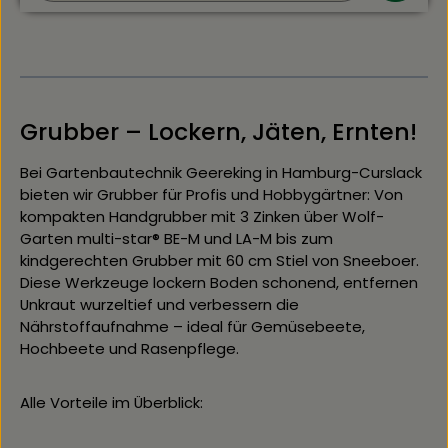
gebogene, scharfe StahlzinkenStiel: 30 cm Aluminium-
ZM30 (erweiterbar)Gewicht: ca. 450 g
(Set)Kompatibilität: alle multi-star® Griffe &
AufsätzeHerkunft: Made in GermanySet LA-M/ZM 30
enthält ZM 30 Griff Alle Vorteile im Überblick:Drei
scharfe Zinken für effektives Lockern und präzises
UnkrautjätenVielseitig für Beete, Hochbeete,
Grubber – Lockern, Jäten, Ernten!
Kräutertöpfe und enge ReihenLanglebige Stahlzinken
mit Rostschutz – für jahrelangen EinsatzErweiterbar auf
Teleskopgriffe bis 4 m für größere FlächenMit dem
Bei Gartenbautechnik Geereking in Hamburg-Curslack
Wolf-Garten multi-star® Kleingrubber LA-M/ZM30
bieten wir Grubber für Profis und Hobbygärtner: Von
pflegen Sie Ihren Garten mühelos und präzise – für
kompakten Handgrubber mit 3 Zinken über Wolf-
lockere Erde, gesunde Pflanzen und effiziente
Garten multi-star® BE-M und LA-M bis zum
Unkrautbekämpfung in Profi-Qualität.
kindgerechten Grubber mit 60 cm Stiel von Sneeboer.
Diese Werkzeuge lockern Boden schonend, entfernen
Unkraut wurzeltief und verbessern die
Nährstoffaufnahme – ideal für Gemüsebeete,
Hochbeete und Rasenpflege.
Alle Vorteile im Überblick: