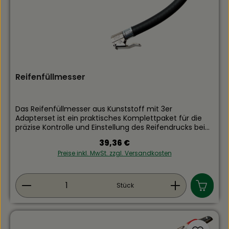
Reifenfüllmesser
Das Reifenfüllmesser aus Kunststoff mit 3er
Adapterset ist ein praktisches Komplettpaket für die
präzise Kontrolle und Einstellung des Reifendrucks bei
verschiedenen Fahrzeugtypen. Das ergonomische
Regulärer Preis:
39,36 €
Kunststoffgehäuse sorgt für ein geringes Gewicht und
Preise inkl. MwSt. zzgl. Versandkosten
eine komfortable Handhabung, während das
integrierte Manometer genaue Druckwerte liefert.Das
mitgelieferte 3er Adapterset erweitert die
Produkt Anzahl: Gib den gewünschten Wert ein
Einsatzmöglichkeiten des Reifenfüllmessers und
Stück
ermöglicht den Anschluss an unterschiedliche
Ventilarten, darunter Autoreifen, Fahrradreifen und
Motorradreifen. So sind Sie für alle gängigen
Ventilsysteme bestens ausgestattet.Der flexible
Druckschlauch mit Klemmnippel erleichtert das