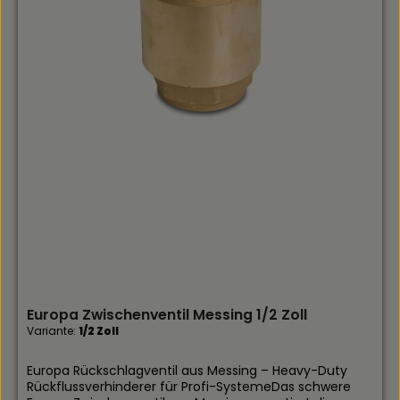
gegen gängige Düngemittel, Säuren und Laugen im
GartenbauEinbaulage: Flexibel (horizontal, vertikal oder
schräg montierbar) Vorteile für Profis und
anspruchsvolle Anwender:Absolute Profi-Qualität:
Gefertigt aus robustem PVC-U für maximale
mechanische Belastbarkeit und Chemikalienresistenz
im professionellen Dauereinsatz.Hervorragende
Standzeit: Verschleißfreie Dichtungskomponenten und
die geschützte Edelstahlfeder garantieren jahrelange,
wartungsfreie Funktion ohne Leistungsverlust.Maximale
Praxistauglichkeit: Durch die Federbelastung ist der
Einbau in jeder beliebigen Position möglich. Der geringe
Öffnungsdruck sichert zudem eine hohe
Energieeffizienz der Pumpen.Optimieren Sie Ihre
Systemarchitektur mit Komponenten vom Spezialisten
und profitieren Sie von der schnellen Verfügbarkeit
sowie dem technischen Support bei Gartenbautechnik
Geereking.
Europa Zwischenventil Messing 1/2 Zoll
Variante:
1/2 Zoll
Europa Rückschlagventil aus Messing – Heavy-Duty
Rückflussverhinderer für Profi-SystemeDas schwere