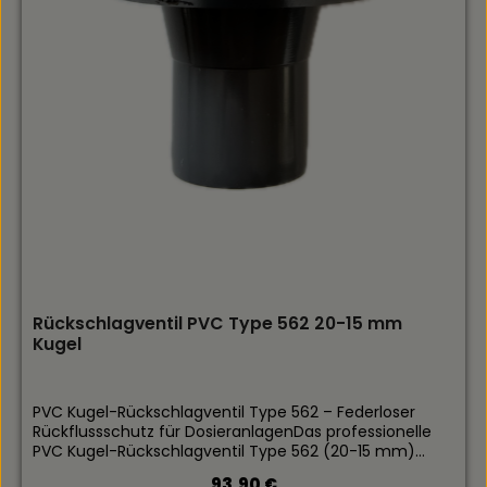
Rückschlagventil PVC Type 562 20-15 mm
Kugel
PVC Kugel-Rückschlagventil Type 562 – Federloser
Rückflussschutz für DosieranlagenDas professionelle
PVC Kugel-Rückschlagventil Type 562 (20-15 mm)
garantiert eine lückenlose Prozesssicherheit in
Regulärer Preis:
93,90 €