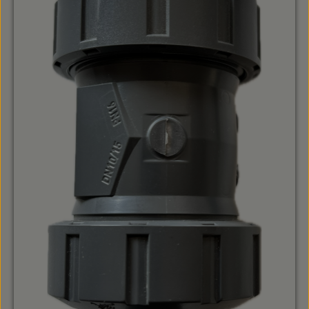
Messingkorpus mit extrem widerstandsfähigem
Edelstahl-Innenteller statt billigem Kunststoff.Maximale
Standzeit: Minimale Reibungswerte und korrosionsfreie
Bauteile garantieren jahrzehntelange
Funktionssicherheit.Praxistauglichkeit: Völlig freie,
lageunabhängige Montage (horizontal, vertikal) bei
minimalem Öffnungsdruck.Sichern Sie Ihre
Beregnungsnetzwerke gegen gefährliche Rückströme
ab und bestellen Sie das bewährte Europa
Zwischenventil in der passenden Dimension direkt bei
Gartenbautechnik Geereking für dauerhaft stabile
Druckverhältnisse.