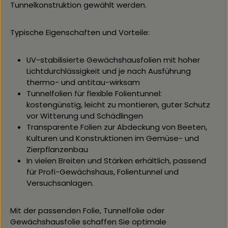
Tunnelkonstruktion gewählt werden.​
schaffen Sie optimale Bedingungen für Ihre Pflanzen
Größe für Ihr Projekt zu finden. Unsere Noppenfolie
im Gewächshaus und profitieren von einer langlebigen,
lässt sich einfach auf das gewünschte Maß
professionellen Lösung für viele Anwendungen im
zuschneiden.
Typische Eigenschaften und Vorteile:
Gartenbau.Setzen Sie auf langanhaltende Profi-
Technik von Gartenbautechnik Geereking – wir liefern
Ihnen die stabilen Komponenten, mit denen Ihre
UV-stabilisierte Gewächshausfolien mit hoher
Zaunanlage über Jahrzehnte sicher in Form bleibt.
Lichtdurchlässigkeit und je nach Ausführung
thermo- und antitau-wirksam
Tunnelfolien für flexible Folientunnel:
kostengünstig, leicht zu montieren, guter Schutz
vor Witterung und Schädlingen
Transparente Folien zur Abdeckung von Beeten,
Kulturen und Konstruktionen im Gemüse- und
Zierpflanzenbau
​ In vielen Breiten und Stärken erhältlich, passend
für Profi-Gewächshaus, Folientunnel und
Versuchsanlagen.
Mit der passenden Folie, Tunnelfolie oder
Gewächshausfolie schaffen Sie optimale