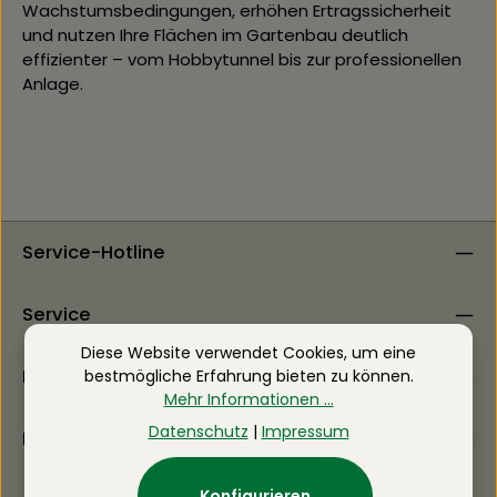
Wachstumsbedingungen, erhöhen Ertragssicherheit
und nutzen Ihre Flächen im Gartenbau deutlich
effizienter – vom Hobbytunnel bis zur professionellen
Anlage.
Service-Hotline
Service
Diese Website verwendet Cookies, um eine
Information
bestmögliche Erfahrung bieten zu können.
Mehr Informationen ...
Datenschutz
|
Impressum
Ihre Vorteile
Konfigurieren