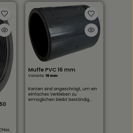
Muffe PVC 16 mm
Variante:
16 mm
Kanten sind angeschrägt, um ein
einfaches Verkleben zu
ermöglichen bleibt beständig
50
gegen Säuren, Chlor, Salzwasser
und Öle Geeignet für Druck- und
Saugleitungen
weichmacherfreier Kunststoff Ist
ober- sowie auch unterirdisch
hlor,
Einsetzbar