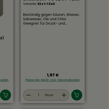
Variante:
32 x 1-1 Zoll
Beständig gegen Säuren, Wasser,
Salzwasser, Öle und Chlor
Geeignet für Druck- und
Saugleitungen Besitzt eine hohe
Abriebfestigkeit ober- und
unterirdisch Einsetzbar
x1
1,97 €
:
Regulärer Preis:
dkosten
Preise inkl. MwSt. zzgl. Versandkosten
t ein oder benutze die Schaltflächen
 Gib den gewünschten Wert ein oder be
Produkt Anzahl: Gib den gewü
Stück