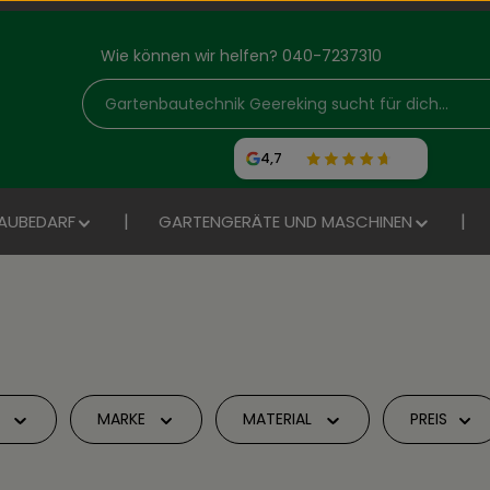
Wie können wir helfen? 040-7237310
4,7
AUBEDARF
GARTENGERÄTE UND MASCHINEN
MARKE
MATERIAL
PREIS