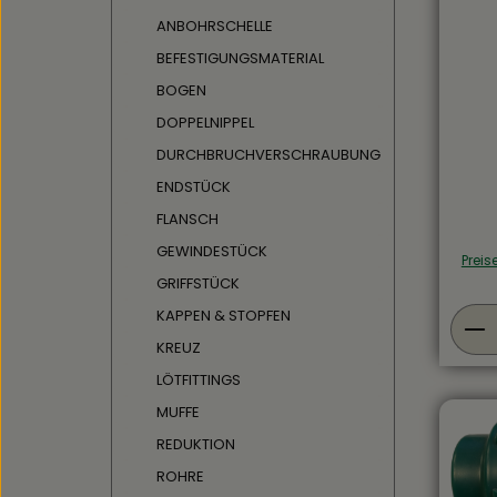
Anwen
der W
ANBOHRSCHELLE
und im
BEFESTIGUNGSMATERIAL
zeich
Steifi
BOGEN
Bestä
DOPPELNIPPEL
Chemi
Ölen a
DURCHBRUCHVERSCHRAUBUNG
schla
Rußbe
ENDSTÜCK
ihre F
FLANSCH
Außen
mm – 
GEWINDESTÜCK
Preis
beson
Meter
GRIFFSTÜCK
gelief
Pro
KAPPEN & STOPFEN
Eigen
Polye
KREUZ
PE)Far
LÖTFITTINGS
Druckb
20 °C
MUFFE
Typ)T
Kälte
REDUKTION
wärme
ROHRE
(kurzzeit