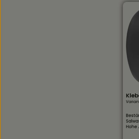
Kle
Varian
Bestä
Salwa
Hohe 
unter
den Ei