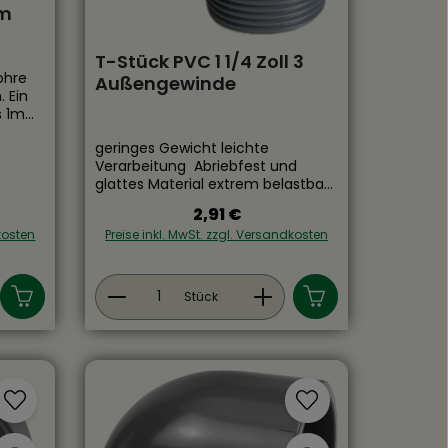
mm
T-Stück PVC 1 1/4 Zoll 3
ohre
Außengewinde
. Ein
s 1m
eren
geringes Gewicht leichte
 bitte
Verarbeitung Abriebfest und
r- und
glattes Material extrem belastbar
en
beständig gegen Säuern,
n. Da
2,91 €
:
Regulärer Preis:
Salzwasser, Chlor, Wasser und Öle
r Ihren
dkosten
Preise inkl. MwSt. zzgl. Versandkosten
keine Korrision
ese
w. kein
t ein oder benutze die Schaltflächen
 Gib den gewünschten Wert ein oder be
Produkt Anzahl: Gib den gewü
Stück