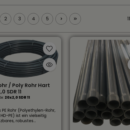
2
3
4
5
1
te
Seite
Seite
Seite
Seite
ohr / Poly Rohr Hart
,0 SDR 11
te:
20x2,0 SDR 11
s PE Rohr (Polyethylen-Rohr,
HD-PE) ist ein vielseitig
tzbares, robustes
toffrohr für zahlreiche