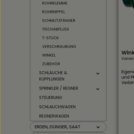
Glatt,
ROHRKLEMME
Ablag
ROHRNIPPEL
Mikro
Meter
SCHMUTZFÄNGER
50 m, 
einen 
TISCHABFLUSS
trans
T-STÜCK
verle
Abrieb
VERSCHRAUBUNG
wartu
Win
WINKEL
Durch
Varian
forms
ZUBEHÖR
Durch
keine 
Eigenschaft
SCHLÄUCHE &
Rostbi
und PE
KUPPLUNGEN
dauer
Verbi
Wasse
Klebe
SPRINKLER / REGNER
Bewäs
Ring 
STEUERUNG
Abwas
Salzw
und v
Ist ob
SCHLAUCHWAGEN
geeig
Einse
Einsatzbe
Kunst
REGNERWAGEN
Brauc
sowie
und Haus Gartenb
hohe 
ERDEN, DÜNGER, SAAT
Tropf