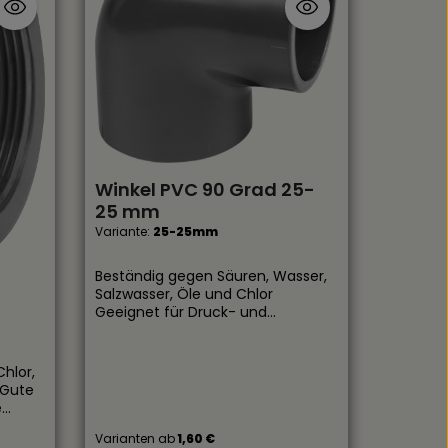
Winkel PVC 90 Grad 25-
25 mm
Variante:
25-25mm
Beständig gegen Säuren, Wasser,
Salzwasser, Öle und Chlor
Geeignet für Druck- und
Saugleitungen Besitzt eine hohe
Abriebfestigkeit Ober- sowie
unterirdisch Einsetzbar
hlor,
 Gute
e
Druck-
Varianten ab
1,60 €
bar