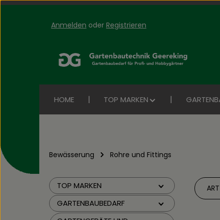
Anmelden
oder
Registrieren
Zum Hauptinhalt springen
Zur Suche springen
Zur Hauptnavigation springen
HOME
TOP MARKEN
GARTENB
Bewässerung
Rohre und Fittings
TOP MARKEN
ART
GARTENBAUBEDARF