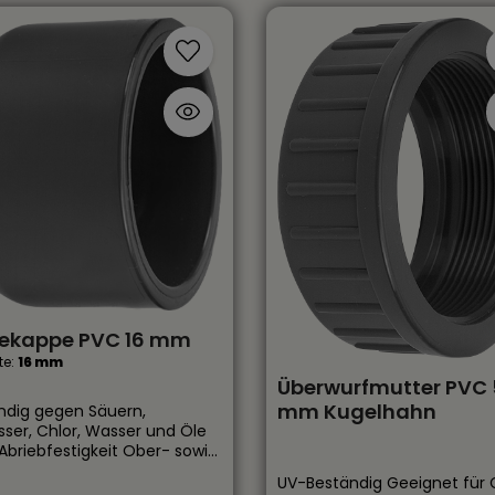
bekappe PVC 16 mm
te:
16 mm
Überwurfmutter PVC 
mm Kugelhahn
ndig gegen Säuern,
sser, Chlor, Wasser und Öle
Abriebfestigkeit Ober- sowie
irdsch einsetzbar Optimal für
UV-Beständig Geeignet für C
nsatz in der Landwirtschaft,