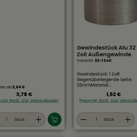
dungsbereich:
irtschaft, Poolbau und
bau Für Druck- und
eitungen verwendbar
Gewindestück Alu 32 
Zoll Außengewinde
Variante:
32-1 Zoll
Gewindestück: 1 Zolll
Gegenüberliegende Seite:
32mmMaterial:
ten ab
2,64 €
AluminiumAußengewinde
3,78 €
1,52 €
Regulärer Preis:
Regulärer Preis
e inkl. MwSt. zzgl. Versandkosten
Preise inkl. MwSt. zzgl. Versan
dukt Anzahl: Gib den gewünschten Wer
Produkt Anzahl:
Stück
Stück