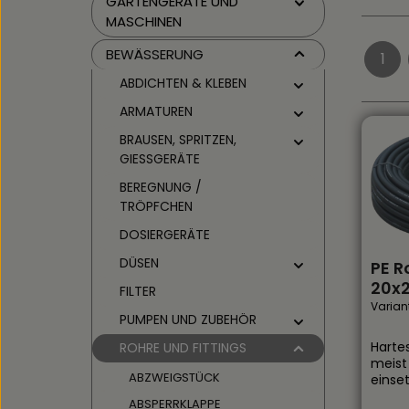
GARTENGERÄTE UND
MASCHINEN
BEWÄSSERUNG
1
Sei
ABDICHTEN & KLEBEN
ARMATUREN
BRAUSEN, SPRITZEN,
GIESSGERÄTE
BEREGNUNG /
TRÖPFCHEN
DOSIERGERÄTE
DÜSEN
PE R
20x2
FILTER
Varian
PUMPEN UND ZUBEHÖR
Harte
ROHRE UND FITTINGS
meist 
ABZWEIGSTÜCK
einse
Kunsts
ABSPERRKLAPPE