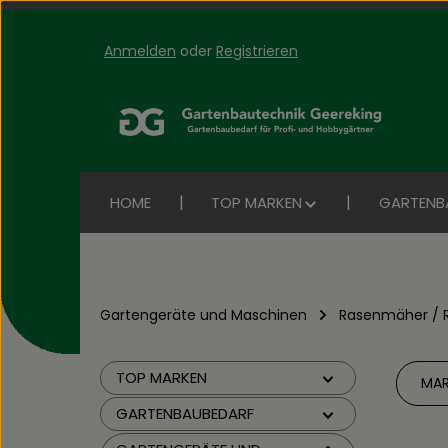
Anmelden
oder
Registrieren
Zum Hauptinhalt springen
Zur Suche springen
Zur Hauptnavigation springen
HOME
TOP MARKEN
GARTENB
Gartengeräte und Maschinen
Rasenmäher / 
TOP MARKEN
MAR
GARTENBAUBEDARF