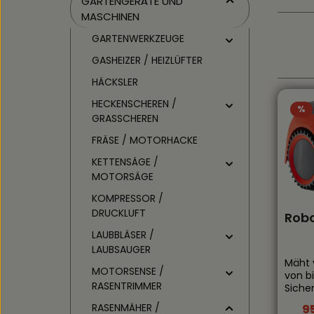
GARTENGERÄTE UND
MASCHINEN
GARTENWERKZEUGE
GASHEIZER / HEIZLÜFTER
HÄCKSLER
HECKENSCHEREN /
Rab
%
GRASSCHEREN
FRÄSE / MOTORHACKE
KETTENSÄGE /
MOTORSÄGE
KOMPRESSOR /
DRUCKLUFT
Robo
LAUBBLÄSER /
LAUBSAUGER
Mäht 
MOTORSENSE /
von b
RASENTRIMMER
Sicher
Verle
RASENMÄHER /
9
Ve
Insta