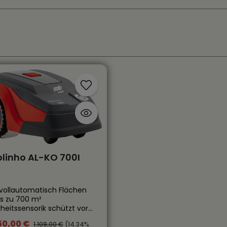
att
linho AL-KO 700I
vollautomatisch Flächen
is zu 700 m²
heitssensorik schützt vor
tzung und Diebstahl Einfache
50,00 €
rkaufspreis:
Regulärer Preis:
1.109,00 €
(14.34%
llation und Bedienung