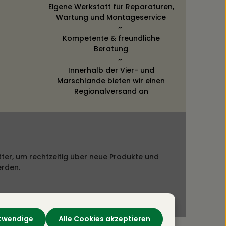
Eigene Werkstatt für Reparaturen,
Wartung und Montageservice
~
Kompetente & freundliche
Beratung
~
Innerhalb der Vier- und
Marschlande bieten wir einen
Regionalversand an
ter, um rechtzeitig über neue Produkte und
erden.
otwendige
Alle Cookies akzeptieren