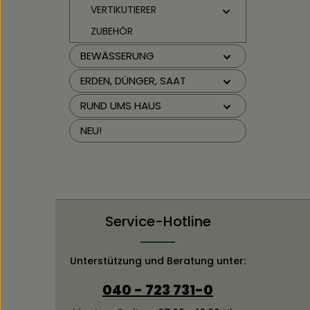
und w
VERTIKUTIERER
Techn
700 I 
ZUBEHÖR
Garte
Garde
BEWÄSSERUNG
Robol
Dank b
ERDEN, DÜNGER, SAAT
des M
Anbin
RUND UMS HAUS
probl
benöt
NEU!
das L
innog
leiser
ist b
den 6
gegeb
von e
Service-Hotline
und l
Akku 
Mähro
Unterstützung und Beratung unter:
probl
nacht
eigen
040 - 723 731-0
Beweg