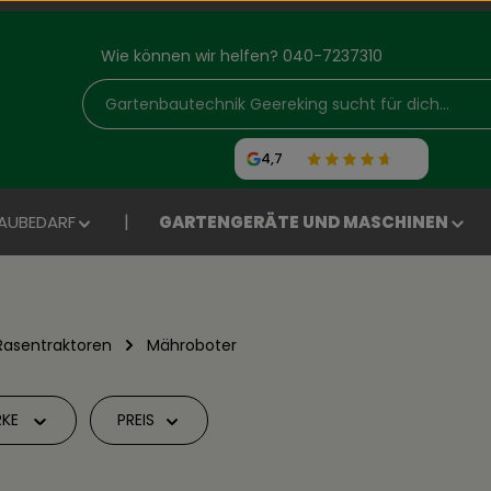
Wie können wir helfen? 040-7237310
4,7
AUBEDARF
GARTENGERÄTE UND MASCHINEN
Rasentraktoren
Mähroboter
KE
PREIS