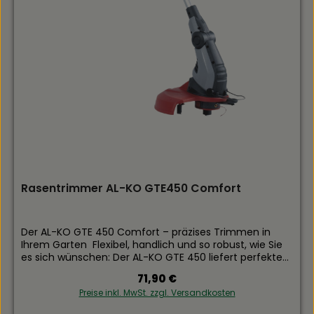
Rasentrimmer AL-KO GTE450 Comfort
Der AL-KO GTE 450 Comfort – präzises Trimmen in
Ihrem Garten Flexibel, handlich und so robust, wie Sie
es sich wünschen: Der AL-KO GTE 450 liefert perfekte
Mähergebnisse in bewährter AL-KO Qualität. Ohne
Regulärer Preis:
71,90 €
Abgase und leise verrichtet der „mittlere" E-Trimmer
Preise inkl. MwSt. zzgl. Versandkosten
von AL-KO seinen Dienst in heimischen Gärten. Das
relativ geringe Gewicht, optimal über den