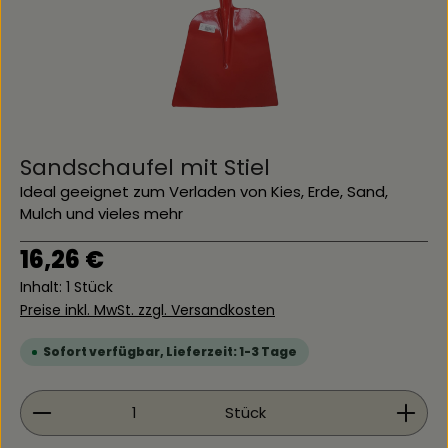
Sandschaufel mit Stiel
Ideal geeignet zum Verladen von Kies, Erde, Sand,
Mulch und vieles mehr
Regulärer Preis:
16,26 €
Inhalt:
1 Stück
Preise inkl. MwSt. zzgl. Versandkosten
Sofort verfügbar, Lieferzeit: 1-3 Tage
Produkt Anzahl: Gib den gewünschten Wert ein 
Stück