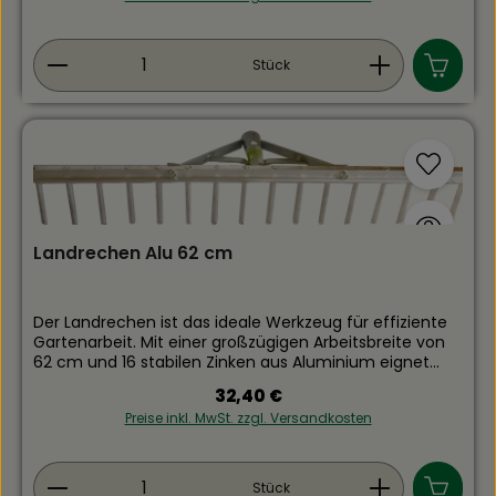
Produkt Anzahl: Gib den gewünschten Wert ein
Stück
Landrechen Alu 62 cm
Der Landrechen ist das ideale Werkzeug für effiziente
Gartenarbeit. Mit einer großzügigen Arbeitsbreite von
62 cm und 16 stabilen Zinken aus Aluminium eignet
sich dieser Rechen hervorragend zum
Regulärer Preis:
32,40 €
Zusammenfegen von Laub, Rasenschnitt und
Preise inkl. MwSt. zzgl. Versandkosten
Gartenabfällen sowie zum Planieren von Beeten und
Rasenflächen.Gefertigt aus hochwertigem Aluminium,
überzeugt der Landrechen durch sein geringes
Produkt Anzahl: Gib den gewünschten Wert ein
Gewicht und seine hohe Stabilität. Das macht die
Stück