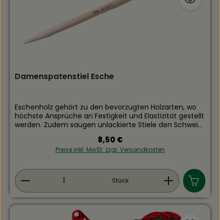
Damenspatenstiel Esche
Eschenholz gehört zu den bevorzugten Holzarten, wo
höchste Ansprüche an Festigkeit und Elastizität gestellt
werden. Zudem saugen unlackierte Stiele den Schweiß
der Hand auf und garantieren stets einen festen Griff.
Regulärer Preis:
8,50 €
T-Griff Länge: 930mm Durchmesser: 36mm
Preise inkl. MwSt. zzgl. Versandkosten
Produkt Anzahl: Gib den gewünschten Wert ein
Stück