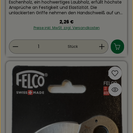
Eschenholz, ein hochwertiges Laubholz, erfüllt höchste
Ansprüche an Festigkeit und Elastizität. Die
unlackierten Griffe nehmen den Hand­schweiß auf und
bieten stets einen sicheren Halt. Für 1500g Fäustel
Regulärer Preis:
2,26 €
Länge: 280mm
Preise inkl. MwSt. zzgl. Versandkosten
Produkt Anzahl: Gib den gewünschten Wert ein
Stück