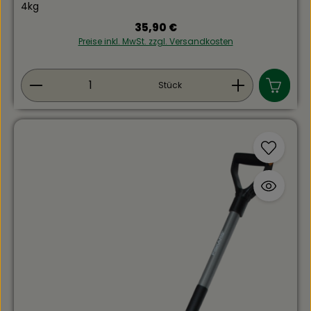
4kg
Regulärer Preis:
35,90 €
Preise inkl. MwSt. zzgl. Versandkosten
Produkt Anzahl: Gib den gewünschten Wert ein
Stück