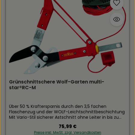
Grünschnittschere Wolf-Garten multi-
star®RC-M
Über 50 % Kraftersparnis durch den 3,5 fachen
Flaschenzug und der WOLF-Leichtschnittbeschichtung
Mit Vario-Stil sicherer Astschnitt ohne Leiter in bis zu
5,50 m Höhe Inklusive Seilführung zur Anbringung am
Regulärer Preis:
75,99 €
Vario-Stiel Schneidet Äste bis zu 38mm mühelos
Preise inkl. MwSt. zzgl. Versandkosten
Empfohlener Stiel: ZM-V 3 / ZM-V 4