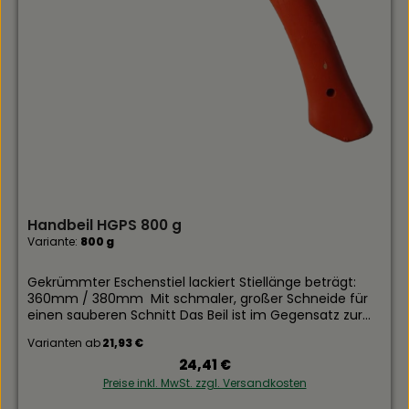
Handbeil HGPS 800 g
Variante:
800 g
Gekrümmter Eschenstiel lackiert Stiellänge beträgt:
360mm / 380mm Mit schmaler, großer Schneide für
einen sauberen Schnitt Das Beil ist im Gegensatz zur
Axt kompakter und kann auch einhändig benutz
Varianten ab
21,93 €
werden
Regulärer Preis:
24,41 €
Preise inkl. MwSt. zzgl. Versandkosten