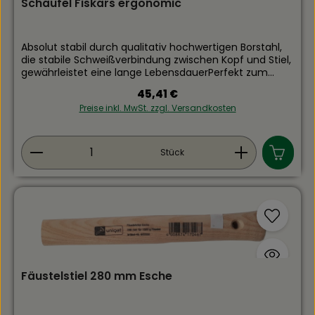
Schaufel Fiskars ergonomic
Absolut stabil durch qualitativ hochwertigen Borstahl,
die stabile Schweißverbindung zwischen Kopf und Stiel,
gewährleistet eine lange LebensdauerPerfekt zum
Schaufeln von Sand, Kies und anderen Baumaterialien
Regulärer Preis:
45,41 €
Komfortabel Dank D-GriffLänge: 132 cmGewicht: 2,2 kg
Preise inkl. MwSt. zzgl. Versandkosten
Produkt Anzahl: Gib den gewünschten Wert ein
Stück
Fäustelstiel 280 mm Esche