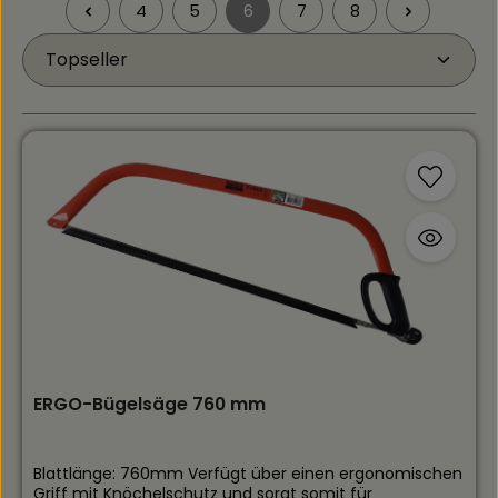
4
5
6
7
8
Seite
Seite
Seite
Seite
Seite
ERGO-Bügelsäge 760 mm
Blattlänge: 760mm Verfügt über einen ergonomischen
Griff mit Knöchelschutz und sorgt somit für