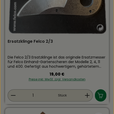
Ersatzklinge Felco 2/3
Die Felco 2/3 Ersatzklinge ist das originale Ersatzmesser
für Felco Einhand-Gartenscheren der Modelle 2, 4, 11
und 400. Gefertigt aus hochwertigem, gehärtetem
Stahl garantiert sie eine präzise und saubere
Regulärer Preis:
19,00 €
Schnittführung bei allen Gartenarbeiten. Die Klinge ist
Preise inkl. MwSt. zzgl. Versandkosten
langlebig, scharf und optimal auf die Anforderungen
der Felco Scheren abgestimmt. Der Austausch der
Klinge ist einfach und kann bei zu starker
Produkt Anzahl: Gib den gewünschten Wert ein
Beschädigung oder nachlassender Schneidleistung
Stück
problemlos durchgeführt werden. Das Spiel zwischen
Klinge und Gegenklinge wird nach dem Einbau durch
Anziehen der Mutter reguliert, sodass die Schere wieder
wie neu funktioniert. Produktdetails: Passend für Felco