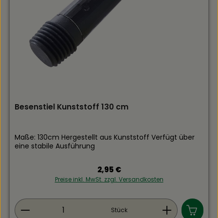
Besenstiel Kunststoff 130 cm
Maße: 130cm Hergestellt aus Kunststoff Verfügt über
eine stabile Ausführung
Regulärer Preis:
2,95 €
Preise inkl. MwSt. zzgl. Versandkosten
Produkt Anzahl: Gib den gewünschten Wert ein
Stück