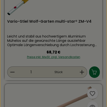
Vario-Stiel Wolf-Garten multi-star® ZM-V4
Leicht und stabil aus hochwertigem Aluminium
Mühelos auf die gewünschte Länge ausziehbar
Optimale Längenverschiebung durch Lochrasterung
Länge in cm: 220 - 400
Regulärer Preis:
68,72 €
Preise inkl. MwSt. zzgl. Versandkosten
Produkt Anzahl: Gib den gewünschten Wert ein
Stück