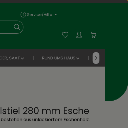
Service/Hilfe
Du hast 0 Produkte auf dem Me
Warenkorb enthä
GER, SAAT
RUND UMS HAUS
NEU!
lstiel 280 mm Esche
e bestehen aus unlackiertem Eschenholz.