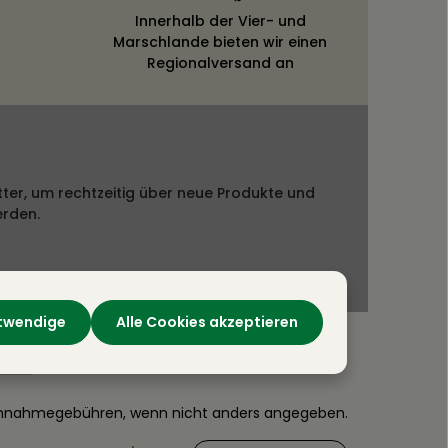
Innerhalb der Vier- und
Marschlande bieten wir einen
Regionalversand an
ter, um rechtzeitig über neue Produkte und
erden.
otwendige
Alle Cookies akzeptieren
hnahmegebühren, wenn nicht anders angegeben.