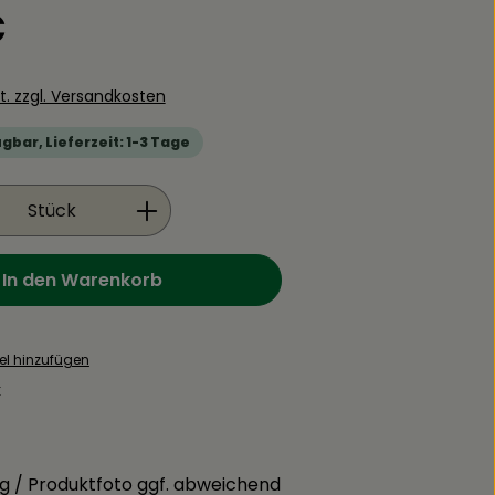
is:
€
St. zzgl. Versandkosten
gbar, Lieferzeit: 1-3 Tage
Anzahl: Gib den gewünschten Wert ein
Stück
In den Warenkorb
el hinzufügen
:
g / Produktfoto ggf. abweichend