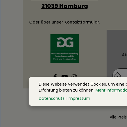
21039 Hamburg
Oder über unser
Kontaktformular
.
Ab
Diese Website verwendet Cookies, um eine
Daten
Erfahrung bieten zu können.
Mehr Informatio
Die mi
Ich ha
Datenschutz
|
Impressum
Pflicht
genom
einver
Alle Prei