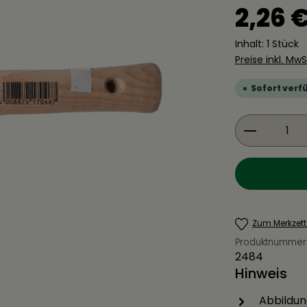
Regulärer Pre
2,26 
Inhalt:
1 Stück
Preise inkl. Mw
Sofort verfü
Produkt 
Zum Merkzett
Produktnummer
2484
Hinweis
Abbildun