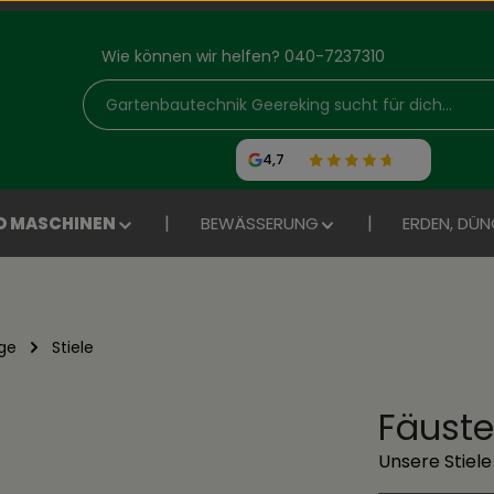
Wie können wir helfen? 040-7237310
4,7
D MASCHINEN
BEWÄSSERUNG
ERDEN, DÜN
ge
Stiele
Fäuste
Unsere Stiel