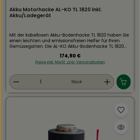
Akku Motorhacke AL-KO TL 1820 inkl.
Akku/Ladegerät
Mit der kabellosen Akku-Bodenhacke TL 1820 haben Sie
einen leichten und emissionsfreien Helfer für Ihren
Gemüsegarten. Die AL-KO Akku-Bodenhacke TL 1820
wird inklusive Akku und Ladegerät geliefert. Ruck-Zuck
Regulärer Preis:
174,90 €
platzsparend aufgeräumt - dank teilbarem Schaft
Preise inkl. MwSt. zzgl. Versandkosten
Kabellose Freiheit - für sicheren und flexiblen Einsatz zu
jeder TageszeitRundumgriff sorgt darüber hinaus für
ein gutes HandlingAuf Grund des geringen Gewichtes
Produkt Anzahl: Gib den gewünschten Wert ein
ist ein ermüdungsarmes Arbeiten gewährleistet
Stück
Gewicht - 3,8 kg inkl. Akku robuste 4-Stern
Metallmesser Arbeitsbreite in mm: 200
Klingendurchmesser in mm: 150 Leistung: 2,5 Ah Akku-
Familie: AL-KO 18 V BOSCH HOME AND GARDEN
COMPATIBLE Hinweis zur Batterieentsorgung