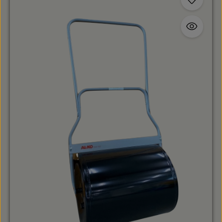
Ihnen Geereking ausschließlich praxiserprobte
Bewässerungstechnik, die durch langlebige
Materialgüte und maximale Betriebssicherheit im
professionellen Gärtnereialltag überzeugt.Technische
Details:Modell: AL-KO Jet 3000 Inox Motorleistung: 650
Watt / 230 V (mit Thermo-Überlastschutz)Maximale
Fördermenge: Bis zu 3.100 Liter pro Stunde (3,1
m³/h)Maximale Förderhöhe / Druck: 35,0 Meter / 3,5
barMaximale Ansaughöhe : 8,0 MeterPumpenlaufwerk:
1-stufig mit optimierter
StrömungsgeometrieAnschlussgewinde:
Standardisiertes G 1 Zoll (Saug- und
Druckseite)Trockenlaufschutz: neinAbmessung
Höhe/Breite/Länge cm: 21.5/19.5/35.5Filter: neinSchalll.p
garant LwA[db(A)]: 76 Kabellänge in m: 1 MarkeMaterial
Pumpenkopf: rostfreiem Edelstahl Extras: praktischem
Tragegriff für den mobilen EinsatzVorteile für Profis
und anspruchsvolle Anwender:Kompromisslose Profi-
Qualität: Das hochwertige Inox-Edelstahlgehäuse
verhindert wirksam Rostbildung und widersteht harten
Druckwechseln ohne Materialermüdung.Extreme
Standzeit: Keramische Gleitringdichtungen und eine
präzise gelagerte Motorwelle schützen das elektrische
Innere dauerhaft vor eindringender
Feuchtigkeit.Optimale Praxistauglichkeit: Der