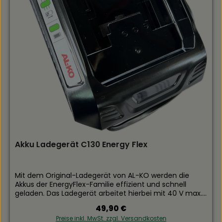
Akku Ladegerät C130 Energy Flex
Mit dem Original-Ladegerät von AL-KO werden die
Akkus der EnergyFlex-Familie effizient und schnell
geladen. Das Ladegerät arbeitet hierbei mit 40 V max.
und 3 A. Es signalisiert Ihnen per LED-Lampe, wenn Ihr
Regulärer Preis:
49,90 €
Akku vollständig geladen ist Ladegerät für alle Akkus
Preise inkl. MwSt. zzgl. Versandkosten
der EnergyFlex-Familie Klein und kompakt. Mit LED-