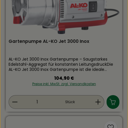
Gartenpumpe AL-KO Jet 3000 Inox
AL-KO Jet 3000 Inox Gartenpumpe – Saugstarkes
Edelstahl-Aggregat für konstanten LeitungsdruckDie
AL-KO Jet 3000 Inox Gartenpumpe ist die ideale
mechanische Unterstützung für die effiziente
Regulärer Preis:
104,90 €
Wasserförderung aus Brunnen, Zisternen oder
Preise inkl. MwSt. zzgl. Versandkosten
Regenspeichern. Ihre zuverlässige Funktionsweise
basiert auf einem integrierten Venturi-System (Jet-
Prinzip), das ein schnelles, selbstansaugendes
Produkt Anzahl: Gib den gewünschten Wert ein
Startverhalten garantiert und eine stabile
Stück
Flüssigkeitssäule im Rohrnetz aufrechterhält.
Ausgestattet mit einem robusten Edelstahl-
Pumpenkopf, meistert dieses Modell die tägliche
Kulturpflege absolut verschleißfrei. Als führender
Fachmarkt für moderne Gartenbautechnik liefert