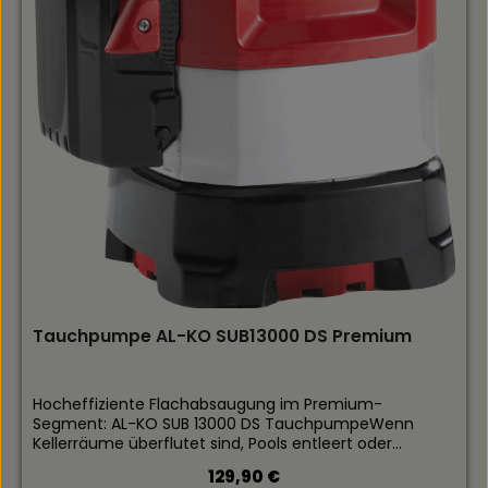
Tauchpumpe AL-KO SUB13000 DS Premium
Hocheffiziente Flachabsaugung im Premium-
Segment: AL-KO SUB 13000 DS TauchpumpeWenn
Kellerräume überflutet sind, Pools entleert oder
Zisternen umgepumpt werden müssen, kommt es auf
Regulärer Preis:
129,90 €
Millimeter an. Die AL-KO SUB 13000 DS Premium