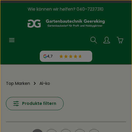
Wie können wir helfen? 040-7237310
Zum Hauptinhalt springen
Waren
4,7
Top Marken
Al-ko
Produkte filtern