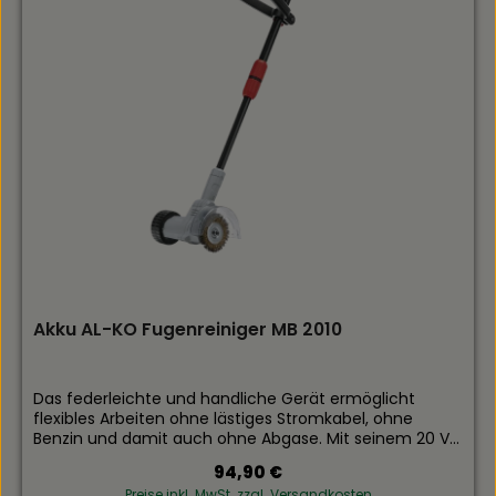
Akku AL-KO Fugenreiniger MB 2010
Das federleichte und handliche Gerät ermöglicht
flexibles Arbeiten ohne lästiges Stromkabel, ohne
Benzin und damit auch ohne Abgase. Mit seinem 20 V
2,5 Ah starken Li-Ionen können Sie ca. 40 Minuten
Regulärer Preis:
94,90 €
arbeiten (Akku und Ladegerät nicht im Lieferumfang
Preise inkl. MwSt. zzgl. Versandkosten