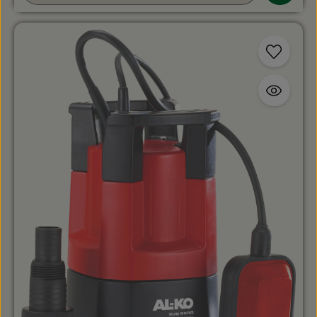
verstellbare Pumpenfuß: Er ermöglicht den schnellen
Wechsel zwischen maximaler Förderleistung im
Normalbetrieb und einer extrem flachen Absaugung
bis auf ca. 3 mm Restwasserstand. Als führender
Fachmarkt für moderne Gartenbautechnik stellt
Geereking sicher, dass Sie mit dieser AL-KO
Markenpumpe ein hocheffizientes Aggregat erhalten,
das durch verlässliche Mechanik und hohe
Ausfallsicherheit überzeugt.Technische
Details:Maximale Fördermenge: bis zu 11.000 Liter pro
Stunde (11 m³/h)Maximale Förderhöhe / Druck: 8,0
Meter / 0,8 barMaximale Eintauchtiefe: 5,0
MeterKorngröße / Schwebstoffe: Maximal 2 - 3 mm im
KlarwasserbereichPumpenausgang: 1 1/4 Zoll inklusive
materialschonendem Kombi-
AnschlussstutzenFlachsaugend bis in mm:
3Pumpenlaufwerk: 1-stufigGewicht netto/brutto in kg:
6.3/6.9Maximale Körnergröße in mm: 3Abmessung
Höhe/Breite/Länge in cm: 29.3/19/10.7Kabellänge in m:
10Motorleistung in Watt: 550 / 230 V (mit
ThermiÜberlastschutz) Modell: AL-KO SUB 12000 DS
Comfort Extras: Mit Schwimmerschalter-startet
Pumpvorgang automatisch Vorteile für Profis und
anspruchsvolle Anwender:Kompromisslose Profi-
Qualität: Robuste Gehäusekonstruktion mit langlebigen