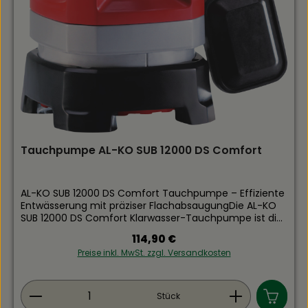
Tauchpumpe AL-KO SUB 12000 DS Comfort
AL-KO SUB 12000 DS Comfort Tauchpumpe – Effiziente
Entwässerung mit präziser FlachabsaugungDie AL-KO
SUB 12000 DS Comfort Klarwasser-Tauchpumpe ist die
ideale Lösung für anspruchsvolle Entwässerungs-,
Regulärer Preis:
114,90 €
Umwälz- und Pumparbeiten in gärtnerischen
Preise inkl. MwSt. zzgl. Versandkosten
Betriebsstätten, Zisternen und überfluteten
Kellerräumen. Das Herzstück der Pumpe bildet ein
kraftvoller, wartungsfreier Elektromotor, der dank der
Produkt Anzahl: Gib den gewünschten Wert ein
integrierten Motorwelle mit Spezialbehandlung extrem
Stück
langlebig arbeitet. Eine Besonderheit ist der duale,