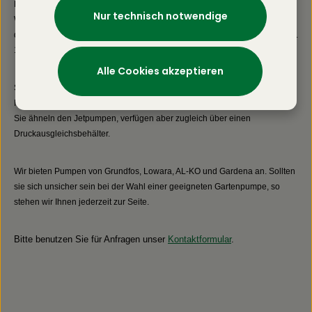
Pumpengehäuse integrierte Vertikal-Schalter
Eine Tauchpumpe ist am besten zum Auspumpen von großen
Nur technisch notwendige
ermöglicht den autonomen Automatikbetrieb auch in
Wassersammelbecken oder Pools geeignet. Sie arbeiten ziemlich leise, da
schmalen Rohren und engen Pumpensümpfen.
diese unter Wasser arbeiten. Eine Tauchpumpe kann Pumpleistung von ca.
Profitieren Sie von kompakter Steuerungstechnik auf
10.000l/h erreichen.
Fachhandelsniveau und nutzen Sie die schnelle
Lieferfähigkeit sowie die technische Beratung bei
Alle Cookies akzeptieren
Gartenbautechnik Geereking.
Sollten sie auf die nachhaltige Nutzung von zum Beispiel Regenwasser für
Haus und Garten viel Wert legen, so empfehlen wir ein Hauswasserwerk.
Sie ähneln den Jetpumpen, verfügen aber zugleich über einen
Druckausgleichsbehälter.
Wir bieten Pumpen von Grundfos, Lowara, AL-KO und Gardena an. Sollten
sie sich unsicher sein bei der Wahl einer geeigneten Gartenpumpe, so
stehen wir Ihnen jederzeit zur Seite.
Bitte benutzen Sie für Anfragen unser
Kontaktformular
.