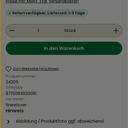
Preise inkl. MwSt. zzgl. Versandkosten
Sofort verfügbar, Lieferzeit: 1-3 Tage
Produkt Anzahl: Gib den gewünschten Wert ein 
Stück
In den Warenkorb
Zum Merkzettel hinzufügen
Produktnummer:
24205
GTIN/EAN:
8715093020010
Hersteller:
Sneeboer
Hinweis
Abbildung / Produktfoto ggf. abweichend