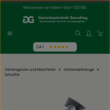
Wie können wir helfen? 040-7237310
Zum Hauptinhalt springen
Waren
4,7
Gartengeräte und Maschinen
Gartenwerkzeuge
Schuffel
Bildergalerie überspringen