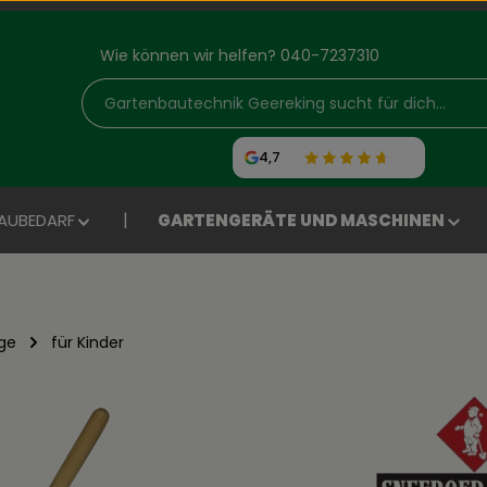
Wie können wir helfen? 040-7237310
4,7
AUBEDARF
GARTENGERÄTE UND MASCHINEN
ge
für Kinder