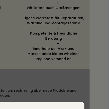
~
g
Wir liefern auch Großmengen!
~
Eigene Werkstatt für Reparaturen,
Wartung und Montageservice
~
Kompetente & freundliche
Beratung
~
Innerhalb der Vier- und
Marschlande bieten wir einen
Regionalversand an
ter, um rechtzeitig über neue Produkte und
erden.