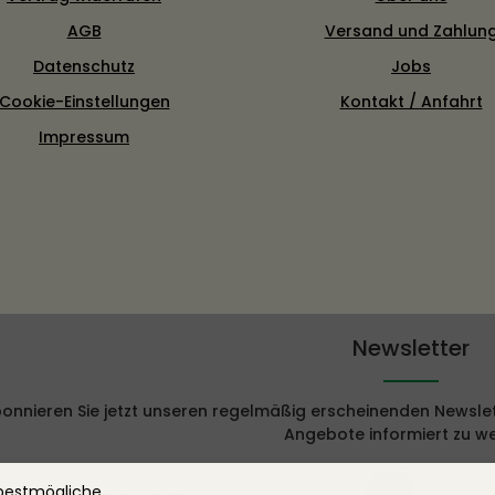
AGB
Versand und Zahlun
Datenschutz
Jobs
Cookie-Einstellungen
Kontakt / Anfahrt
Impressum
Newsletter
onnieren Sie jetzt unseren regelmäßig erscheinenden Newslet
Angebote informiert zu w
E-Mail-Adresse*
 bestmögliche