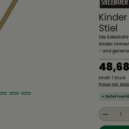
Kinder
Stiel
Die Edelstahl
Kinder immer
- and generat
Regulärer Pre
48,68
Inhalt:
1 Stück
Preise inkl. Mw
Sofort verfü
Produkt 