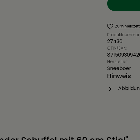
Zum Merkzett
Produktnummer
27436
GTIN/EAN:
87150930942
Hersteller:
Sneeboer
Hinweis
Abbildun