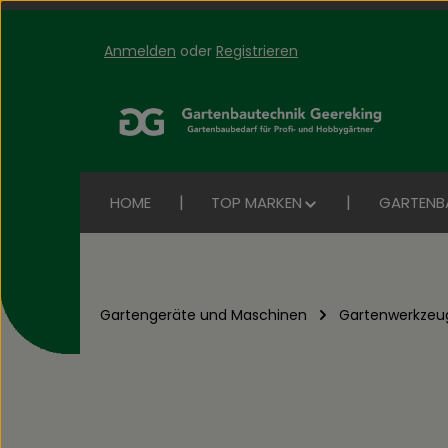
Anmelden
oder
Registrieren
Zum Hauptinhalt springen
Zur Suche springen
Zur Hauptnavigation springen
HOME
TOP MARKEN
GARTENB
Gartengeräte und Maschinen
Gartenwerkzeu
Bildergalerie überspringen