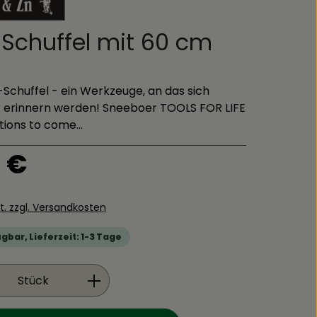
 Schuffel mit 60 cm
-Schuffel - ein Werkzeuge, an das sich
 erinnern werden! Sneeboer TOOLS FOR LIFE
ions to come...
is:
 €
St. zzgl. Versandkosten
gbar, Lieferzeit: 1-3 Tage
Anzahl: Gib den gewünschten Wert ein
Stück