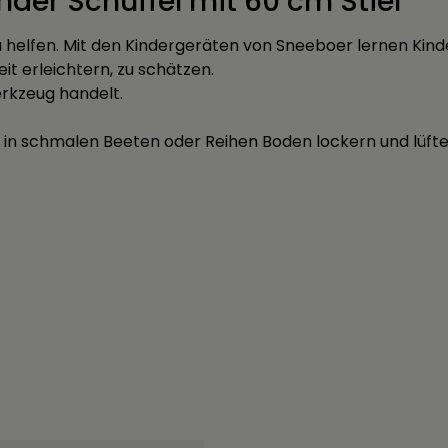
der Schuffel mit 60 cm Stiel"
zu helfen. Mit den Kindergeräten von Sneeboer lernen Ki
it erleichtern, zu schätzen.
erkzeug handelt.
h in schmalen Beeten oder Reihen Boden lockern und lüft