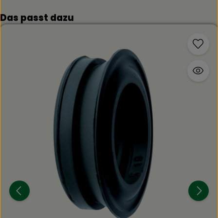
Produktgalerie überspringen
Das passt dazu