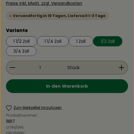
Preise inkl. MwSt. zzgl. Versandkosten
Versandfertig in 10 Tagen, Lieferzeit 1-3 Tage
auswählen
Variante
1 1/2 Zoll
1 1/4 Zoll
1 Zoll
1/2 Zoll
3/4 Zoll
Produkt Anzahl: Gib den gewünschten Wert ein 
Stück
In den Warenkorb
Zum Merkzettel hinzufügen
Produktnummer:
11817
GTIN/EAN:
Hersteller: