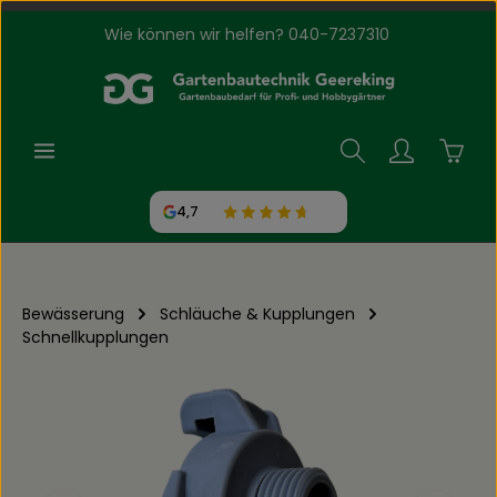
Wie können wir helfen? 040-7237310
Zum Hauptinhalt springen
Waren
4,7
Bewässerung
Schläuche & Kupplungen
Schnellkupplungen
Bildergalerie überspringen