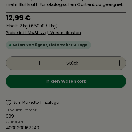
mehr Blühkraft. Für ökologischen Gartenbau geeignet.
Regulärer Preis:
12,99 €
Inhalt:
2 kg
(6,50 € / 1 kg)
Preise inkl. MwSt. zzgl. Versandkosten
Sofort verfügbar, Lieferzeit: 1-3 Tage
Produkt Anzahl: Gib den gewünschten Wert ein 
Stück
In den Warenkorb
Zum Merkzettel hinzufügen
Produktnummer:
909
GTIN/EAN:
4008398167240