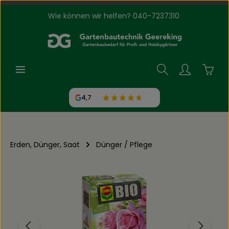
Wie können wir helfen? 040-7237310
Zum Hauptinhalt springen
Waren
4,7
Erden, Dünger, Saat
Dünger / Pflege
Bildergalerie überspringen