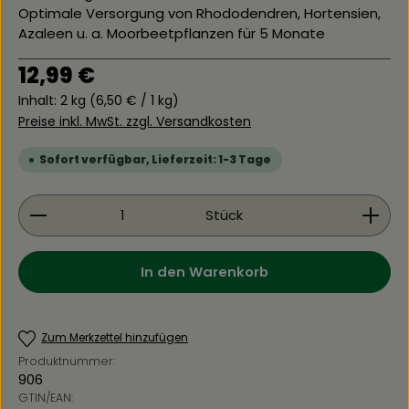
Optimale Versorgung von Rhododendren, Hortensien,
Azaleen u. a. Moorbeetpflanzen für 5 Monate
Regulärer Preis:
12,99 €
Inhalt:
2 kg
(6,50 € / 1 kg)
Preise inkl. MwSt. zzgl. Versandkosten
Sofort verfügbar, Lieferzeit: 1-3 Tage
Produkt Anzahl: Gib den gewünschten Wert ein 
Stück
In den Warenkorb
Zum Merkzettel hinzufügen
Produktnummer:
906
GTIN/EAN: