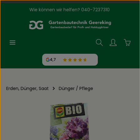
Wie können wir helfen? 040-7237310
Zum Hauptinhalt springen
Waren
4,7
Erden, Dünger, Saat
Dünger / Pflege
Bildergalerie überspringen