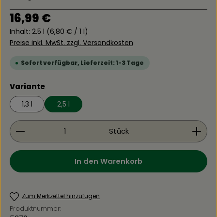
Regulärer Preis:
16,99 €
Inhalt:
2.5 l
(6,80 € / 1 l)
Preise inkl. MwSt. zzgl. Versandkosten
Sofort verfügbar, Lieferzeit: 1-3 Tage
auswählen
Variante
1,3 l
2,5 l
Produkt Anzahl: Gib den gewünschten Wert ein 
Stück
In den Warenkorb
Zum Merkzettel hinzufügen
Produktnummer: