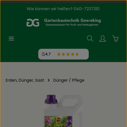
Wie können wir helfen? 040-7237310
Zum Hauptinhalt springen
Waren
4,7
Erden, Dünger, Saat
Dünger / Pflege
Bildergalerie überspringen