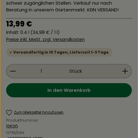
schwer zugänglichen Stellen. Verkauf nur nach
Beratung in unserem Gartenmarkt. KEIN VERSAND!
Regulärer Preis:
13,99 €
Inhalt:
0.4 l
(34,98 € / 1 l)
Preise inkl. MwSt. zzgl. Versandkosten
Versandfertig in 10 Tagen, Lieferzeit 1-3 Tage
Produkt Anzahl: Gib den gewünschten Wert ein 
Stück
In den Warenkorb
Zum Merkzettel hinzufügen
Produktnummer:
12620
GTIN/EAN: