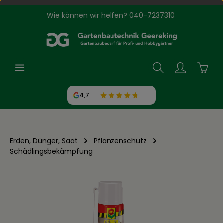
Wie können wir helfen? 040-7237310
Zum Hauptinhalt springen
Waren
4,7
Erden, Dünger, Saat
Pflanzenschutz
Schädlingsbekämpfung
Bildergalerie überspringen