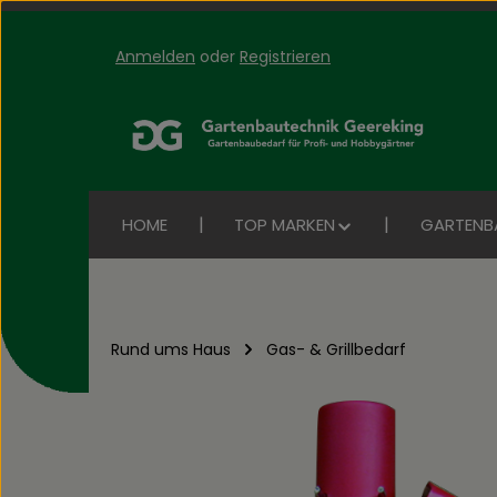
Anmelden
oder
Registrieren
Zum Hauptinhalt springen
Zur Suche springen
Zur Hauptnavigation springen
HOME
TOP MARKEN
GARTENB
Rund ums Haus
Gas- & Grillbedarf
Bildergalerie überspringen