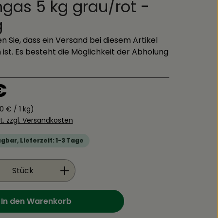
gas 5 kg grau/rot -
g
n Sie, dass ein Versand bei diesem Artikel
 ist. Es besteht die Möglichkeit der Abholung
is:
€
0 € / 1 kg)
St. zzgl. Versandkosten
gbar, Lieferzeit: 1-3 Tage
Anzahl: Gib den gewünschten Wert ein
Stück
In den Warenkorb