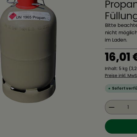
Propan
Füllun
Bitte beachte
nicht möglich
im Laden.
Regulärer Pre
16,01 
Inhalt:
5 kg
(3,2
Preise inkl. Mw
Sofort verfü
Produkt 