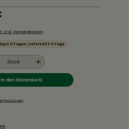
is:
€
St. zzgl. Versandkosten
g in 11 Tagen, Lieferzeit 1-3 Tage
Anzahl: Gib den gewünschten Wert ein
Stück
In den Warenkorb
el hinzufügen
:
55