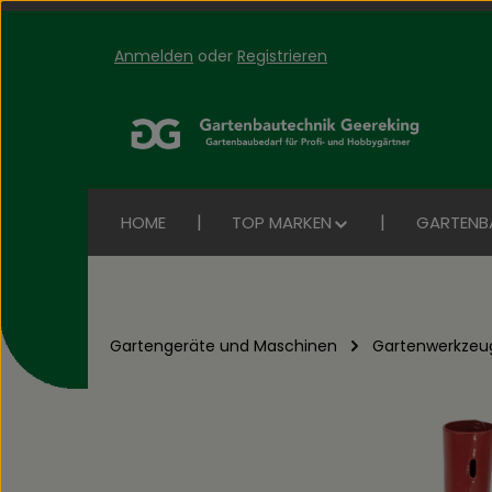
Anmelden
oder
Registrieren
Zum Hauptinhalt springen
Zur Suche springen
Zur Hauptnavigation springen
HOME
TOP MARKEN
GARTENB
Gartengeräte und Maschinen
Gartenwerkzeu
Bildergalerie überspringen