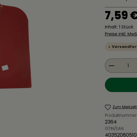
Regulärer Pre
7,59 
Inhalt:
1 Stück
Preise inkl. Mw
Versandferti
Produkt 
Zum Merkzett
Produktnummer
2364
GTIN/EAN:
40352080510