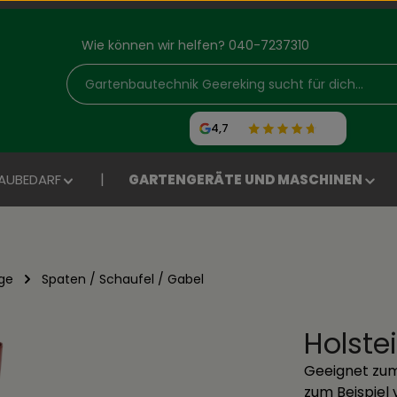
Wie können wir helfen? 040-7237310
4,7
AUBEDARF
GARTENGERÄTE UND MASCHINEN
ge
Spaten / Schaufel / Gabel
Holste
Geeignet zum
zum Beispiel 