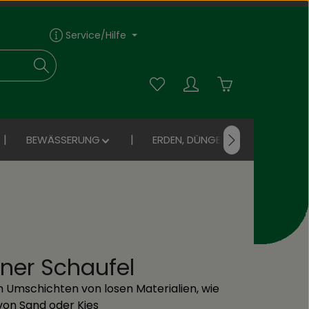
Service/Hilfe
Du hast 0 Produkte auf dem Me
Warenkorb enthä
BEWÄSSERUNG
ERDEN, DÜNGER, SAAT
iner Schaufel
 Umschichten von losen Materialien, wie
von Sand oder Kies