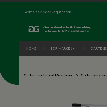
Anmelden
oder
Registrieren
Zum Hauptinhalt springen
Zur Suche springen
Zur Hauptnavigation springen
HOME
TOP MARKEN
GARTENB
Gartengeräte und Maschinen
Gartenwerkzeu
Bildergalerie überspringen