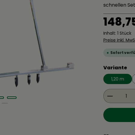
schnellen Set
Regulärer Pre
148,7
Inhalt:
1 Stück
Preise inkl. Mw
Sofort verfü
au
Variante
1,20 m
Produkt 