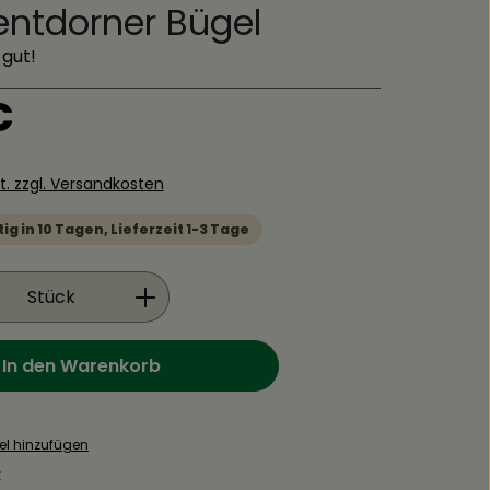
ntdorner Bügel
 gut!
is:
€
St. zzgl. Versandkosten
g in 10 Tagen, Lieferzeit 1-3 Tage
Anzahl: Gib den gewünschten Wert ein
Stück
In den Warenkorb
el hinzufügen
: