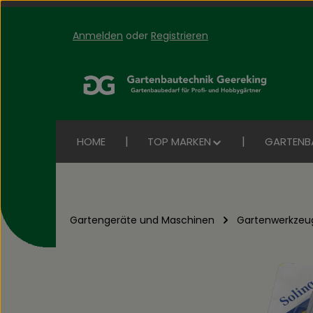
Anmelden
oder
Registrieren
Zum Hauptinhalt springen
Zur Suche springen
Zur Hauptnavigation springen
HOME
TOP MARKEN
GARTENB
Gartengeräte und Maschinen
Gartenwerkzeu
Bildergalerie überspringen