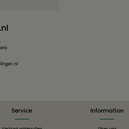
.nl
,
melo
linger.nl
Service
Information
Vertrag widerrufen
Über uns