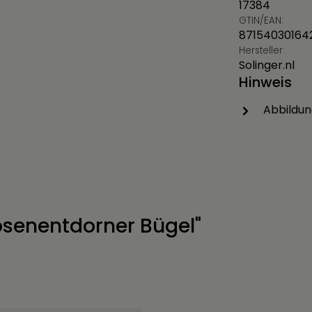
17384
GTIN/EAN:
87154030164
Hersteller:
Solinger.nl
Hinweis
Abbildun
osenentdorner Bügel"