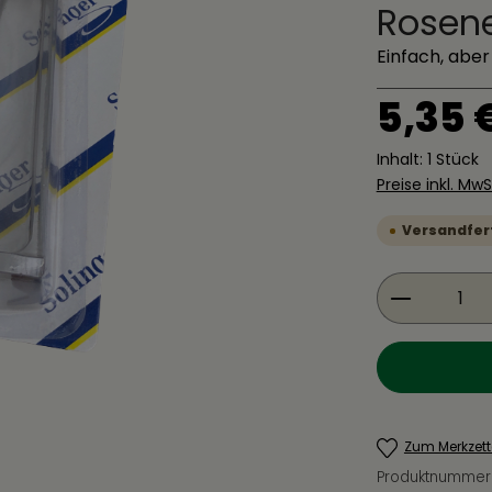
Rosene
Einfach, aber
Regulärer Pre
5,35 
Inhalt:
1 Stück
Preise inkl. Mw
Versandferti
Produkt 
Zum Merkzett
Produktnummer