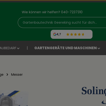
Wie können wir helfen? 040-7237310
4,7
AUBEDARF
GARTENGERÄTE UND MASCHINEN
ge
Messer