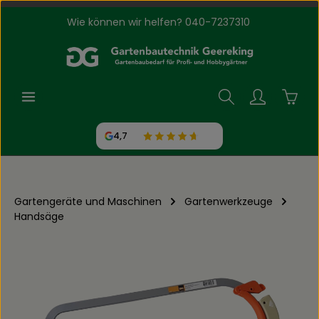
Wie können wir helfen? 040-7237310
Zum Hauptinhalt springen
Waren
4,7
Gartengeräte und Maschinen
Gartenwerkzeuge
Handsäge
Bildergalerie überspringen