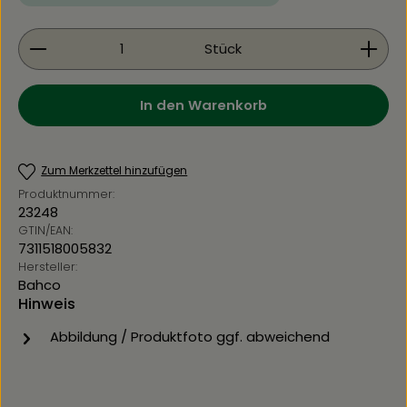
Produkt Anzahl: Gib den gewünschten Wert ein 
Stück
In den Warenkorb
Zum Merkzettel hinzufügen
Produktnummer:
23248
GTIN/EAN:
7311518005832
Hersteller:
Bahco
Hinweis
Abbildung / Produktfoto ggf. abweichend