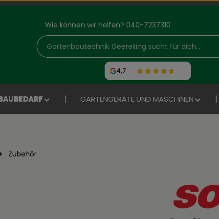
Wie können wir helfen? 040-7237310
4,7
BAUBEDARF
GARTENGERÄTE UND MASCHINEN
Zubehör