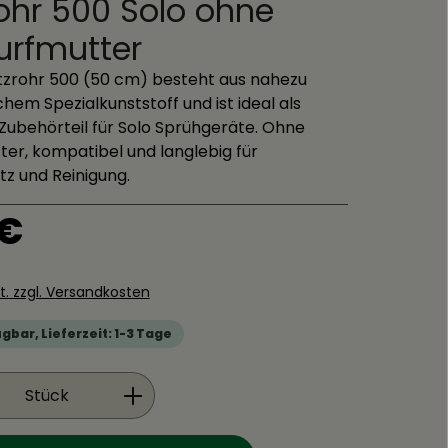
rohr 500 Solo ohne
urfmutter
itzrohr 500 (50 cm) besteht aus nahezu
hem Spezialkunststoff und ist ideal als
Zubehörteil für Solo Sprühgeräte. Ohne
er, kompatibel und langlebig für
tz und Reinigung.
is:
 €
St. zzgl. Versandkosten
gbar, Lieferzeit: 1-3 Tage
Anzahl: Gib den gewünschten Wert ein
Stück