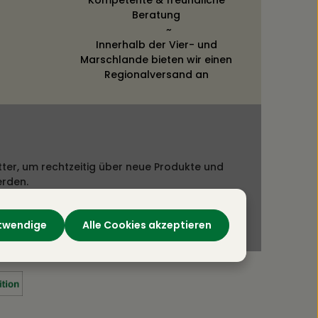
Beratung
~
Innerhalb der Vier- und
Marschlande bieten wir einen
Regionalversand an
ter, um rechtzeitig über neue Produkte und
erden.
otwendige
Alle Cookies akzeptieren