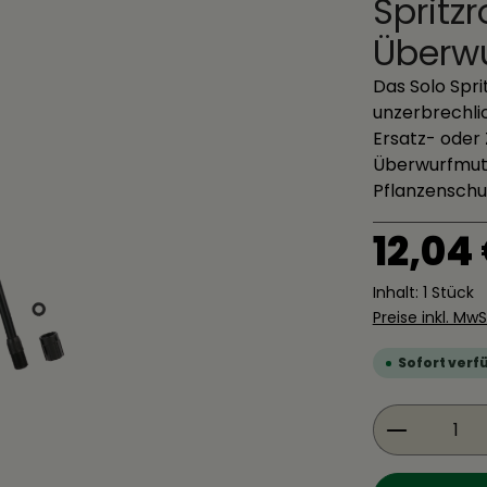
Spritz
Überw
Das Solo Spr
unzerbrechlic
Ersatz- oder 
Überwurfmutt
Pflanzenschu
Regulärer Pre
12,04
Inhalt:
1 Stück
Preise inkl. Mw
Sofort verfü
Produkt 