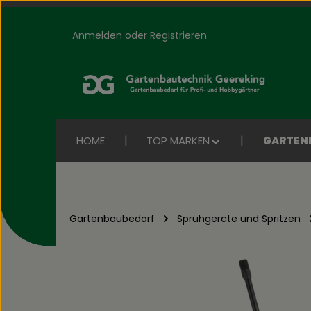
Anmelden
oder
Registrieren
Zum Hauptinhalt springen
Zur Suche springen
Zur Hauptnavigation springen
HOME
TOP MARKEN
GARTEN
Gartenbaubedarf
Sprühgeräte und Spritzen
Bildergalerie überspringen