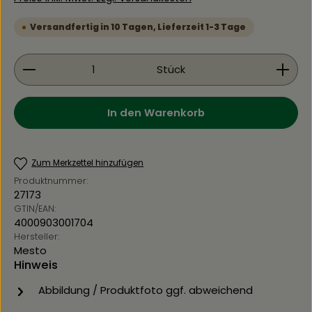
Versandfertig in 10 Tagen, Lieferzeit 1-3 Tage
Produkt Anzahl: Gib den gewünschten Wert ein 
Stück
In den Warenkorb
Zum Merkzettel hinzufügen
Produktnummer:
27173
GTIN/EAN:
4000903001704
Hersteller:
Mesto
Hinweis
Abbildung / Produktfoto ggf. abweichend