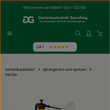
Wie können wir helfen? 040-7237310
Zum Hauptinhalt springen
Waren
4,7
Gartenbaubedarf
Sprühgeräte und Spritzen
Geräte
Bildergalerie überspringen