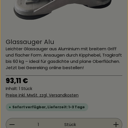
Glassauger Alu
Leichter Glassauger aus Aluminium mit breitem Griff
und flacher Form. Ansaugen durch Kipphebel, Tragkraft
bis 60 kg – ideal für gasdichte und plane Oberflächen.
Jetzt bei Geereking online bestellen!
Regulärer Preis:
93,11 €
Inhalt:
1 Stück
Preise inkl. MwSt. zzgl. Versandkosten
Sofort verfügbar, Lieferzeit: 1-3 Tage
Produkt Anzahl: Gib den gewünschten Wert ein 
Stück