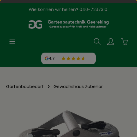
Wie können wir helfen? 040-7237310
Zum Hauptinhalt springen
Waren
4,7
Gartenbaubedarf
Gewächshaus Zubehör
Bildergalerie überspringen