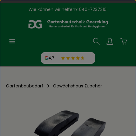
Wie können wir helfen? 040-7237310
Zum Hauptinhalt springen
Waren
4,7
Gartenbaubedarf
Gewächshaus Zubehör
Bildergalerie überspringen