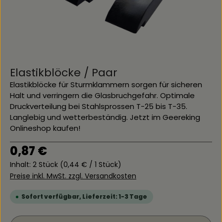
Elastikblöcke / Paar
Elastikblöcke für Sturmklammern sorgen für sicheren
Halt und verringern die Glasbruchgefahr. Optimale
Druckverteilung bei Stahlsprossen T-25 bis T-35.
Langlebig und wetterbeständig. Jetzt im Geereking
Onlineshop kaufen!
Regulärer Preis:
0,87 €
Inhalt:
2 Stück
(0,44 € / 1 Stück)
Preise inkl. MwSt. zzgl. Versandkosten
Sofort verfügbar, Lieferzeit: 1-3 Tage
Produkt Anzahl: Gib den gewünschten Wert ein 