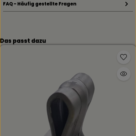
FAQ - Häufig gestellte Fragen
Produktgalerie überspringen
Das passt dazu