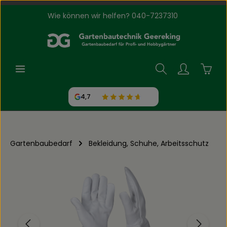
Wie können wir helfen? 040-7237310
Zum Hauptinhalt springen
Waren
4,7
Gartenbaubedarf
Bekleidung, Schuhe, Arbeitsschutz
Bildergalerie überspringen