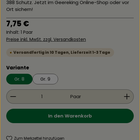
388 Schutz. Jetzt im Geereking Online-Shop oder vor
Ort sichern!
Regulärer Preis:
7,75 €
Inhalt:
1 Paar
Preise inkl. MwSt. zzgl. Versandkosten
Versandfertig in 10 Tagen, Lieferzeit 1-3 Tage
auswählen
Variante
Gr. 8
Gr. 9
Produkt Anzahl: Gib den gewünschten Wert ein 
Paar
In den Warenkorb
Zum Merkzettel hinzufügen