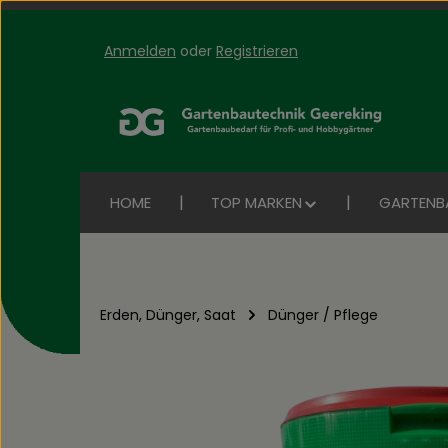
Anmelden
oder
Registrieren
Zum Hauptinhalt springen
Zur Suche springen
Zur Hauptnavigation springen
HOME
TOP MARKEN
GARTENB
Erden, Dünger, Saat
Dünger / Pflege
Bildergalerie überspringen