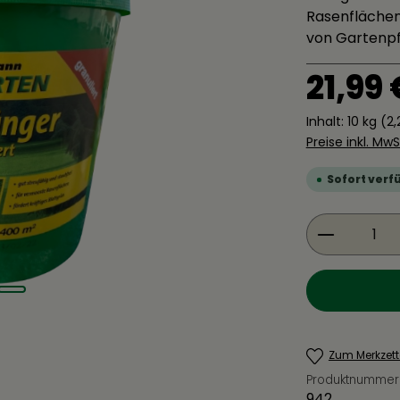
Rasenflächen
von Gartenpf
Regulärer Pre
21,99 
Inhalt:
10 kg
(2,
Preise inkl. Mw
Sofort verfü
Produkt 
Zum Merkzett
Produktnummer
942