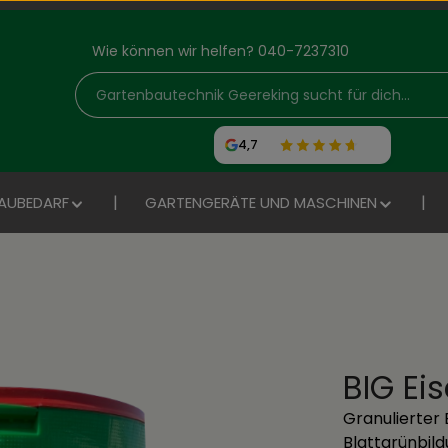
Wie können wir helfen? 040-7237310
4,7
AUBEDARF
GARTENGERÄTE UND MASCHINEN
BIG Ei
Granulierter
Blattgrünbil