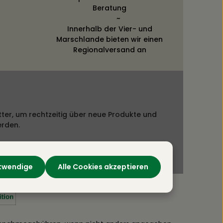
Beratung
~
Innerhalb der Vier- und
Marschlande bieten wir einen
Regionalversand an
ter, um rechtzeitig über neue Produkte und
erden.
otwendige
Alle Cookies akzeptieren