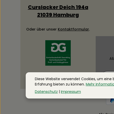
Curslacker Deich 194a
21039 Hamburg
Oder über unser
Kontaktformular
.
Ab
Diese Website verwendet Cookies, um eine
Erfahrung bieten zu können.
Mehr Informatio
Daten
Datenschutz
|
Impressum
Die mi
Ich ha
Pflicht
genom
einver