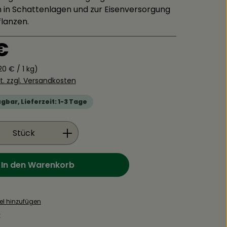
 in Schattenlagen und zur Eisenversorgung
lanzen.
is:
€
20 € / 1 kg)
St. zzgl. Versandkosten
gbar, Lieferzeit: 1-3 Tage
Anzahl: Gib den gewünschten Wert ein
Stück
In den Warenkorb
el hinzufügen
: