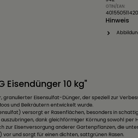
GTIN/EAN:
40155051142
Hinweis
Abbildun
G Eisendünger 10 kg"
r, granulierter Eisensulfat-Dünger, der speziell zur Verb
oos und Beikräutern entwickelt wurde.
sensulfat) versorgt er Rasenflächen, besonders in schatti
h auszubringen, dank gleichförmiger Körnung sowohl per 
auch zur Eisenversorgung anderer Gartenpflanzen, die unt
 vor und sorgt für einen dichten, sattgrünen Rasen.