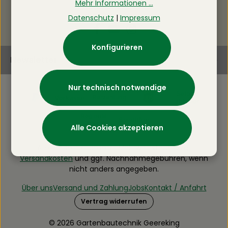
Mehr Informationen ...
Datenschutz
|
Impressum
Konfigurieren
Newsletter
Nur technisch notwendige
Alle Cookies akzeptieren
Alle Preise inkl. gesetzl. Mehrwertsteuer zzgl.
Versandkosten
und ggf. Nachnahmegebühren, wenn
nicht anders angegeben.
Über uns
Versand und Zahlung
Jobs
Kontakt / Anfahrt
Vertrag widerrufen
© 2026 Gartenbautechnik Geereking