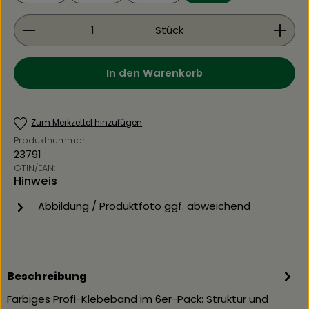
Produkt Anzahl: Gib den gewünschten Wert ein 
Stück
In den Warenkorb
Zum Merkzettel hinzufügen
Produktnummer:
23791
GTIN/EAN:
Hinweis
Abbildung / Produktfoto ggf. abweichend
Beschreibung
Farbiges Profi-Klebeband im 6er-Pack: Struktur und