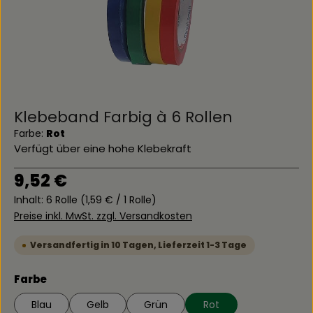
Klebeband Farbig à 6 Rollen
Farbe:
Rot
Verfügt über eine hohe Klebekraft
Regulärer Preis:
9,52 €
Inhalt:
6 Rolle
(1,59 € / 1 Rolle)
Preise inkl. MwSt. zzgl. Versandkosten
Versandfertig in 10 Tagen, Lieferzeit 1-3 Tage
auswählen
Farbe
Blau
Gelb
Grün
Rot