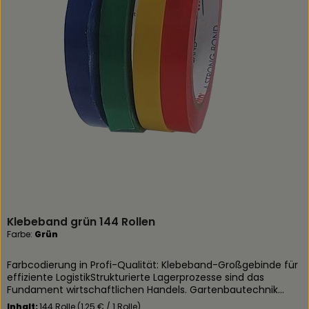
Klebeband grün 144 Rollen
Farbe:
Grün
Farbcodierung in Profi-Qualität: Klebeband-Großgebinde für
effiziente LogistikStrukturierte Lagerprozesse sind das
Fundament wirtschaftlichen Handels. Gartenbautechnik
Geereking bietet mit dem farbigen Klebeband-Sortiment
Inhalt:
144 Rolle
(1,25 € / 1 Rolle)