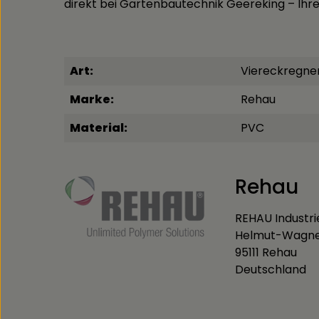
direkt bei Gartenbautechnik Geereking – Ihr
Art:
Viereckregne
Marke:
Rehau
Material:
PVC
Rehau
REHAU Industri
Helmut-Wagner
95111 Rehau
Deutschland