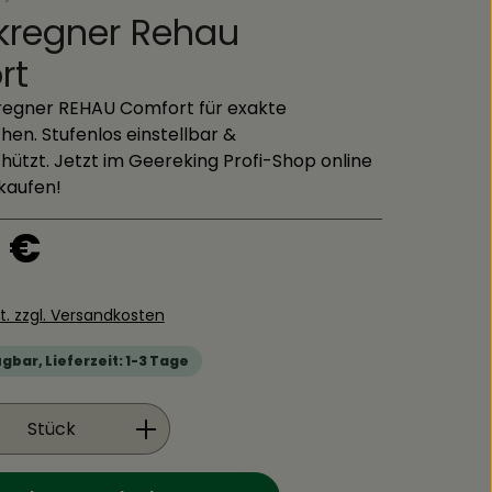
kregner Rehau
rt
kregner REHAU Comfort für exakte
en. Stufenlos einstellbar &
ützt. Jetzt im Geereking Profi-Shop online
kaufen!
is:
 €
St. zzgl. Versandkosten
gbar, Lieferzeit: 1-3 Tage
Anzahl: Gib den gewünschten Wert ein
Stück