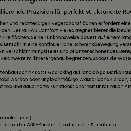
ierende Präzision für perfekt strukturierte R
chen und rechteckigen Vegetationsflächen erfordert ein
en. Der REHAU Comfort Viereckregner bietet die ideale
 Freiflächen. Seine Funktionsweise basiert auf einem la
üsenrohr in eine kontinuierliche Schwenkbewegung verset
 ein verschlämmungsfreies und pflanzenschonendes Bere
ie Reichweite millimetergenau begrenzen, sodass die Was
 Gartenbautechnik setzt Geereking auf langlebige Marken
abil werden oder ungleichmäßige Wasserlachen bilden, g
rieb und dauerhafte Funktionssicherheit unter rauen Al
Viereckregner)
tabilisierter ABS-Kunststoff mit stabiler Standbasis