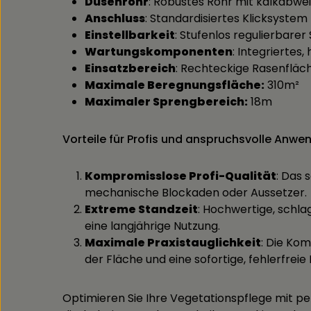
Düsenrohr
: Robustes Rohr mit kalkabwe
Anschluss
: Standardisiertes Klicksyste
Einstellbarkeit
: Stufenlos regulierbar
Wartungskomponenten
: Integrierte
Einsatzbereich
: Rechteckige Rasenfläc
Maximale Beregnungsfläche:
310m²
Maximaler Sprengbereich:
18m
Vorteile für Profis und anspruchsvolle Anwen
Kompromisslose Profi-Qualität
: Das
mechanische Blockaden oder Aussetzer.
Extreme Standzeit
: Hochwertige, schl
eine langjährige Nutzung.
Maximale Praxistauglichkeit
: Die Ko
der Fläche und eine sofortige, fehlerfrei
Optimieren Sie Ihre Vegetationspflege mit p