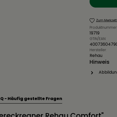
Zum Merkzett
Produktnummer
19719
GTIN/EAN:
4007360479
Hersteller:
Rehau
Hinweis
Abbildun
Q - Häufig gestellte Fragen
iereckregner Rehau Comfort"