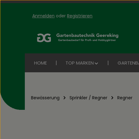
Anmelden
oder
Registrieren
Zum Hauptinhalt springen
Zur Suche springen
Zur Hauptnavigation springen
HOME
TOP MARKEN
GARTENB
Bewässerung
Sprinkler / Regner
Regner
Bildergalerie überspringen