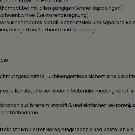
isenden Präzisions-Softdüsen
m (kompatibel mit allen gängigen Schnellkupplungen)
er Schwenkwinkel (Sektorenberegnung)
s, herausnehmbares Metall-Schmutzsieb und separate Rei
hen, Nutzgärten, Zierbeete und Neuanlage
der:
 schmutzgeschützte Turbinengetriebe sichert eine gleic
agfeste Kunststoffe verhindern Materialermüdung durch i
mbination aus breitem Standfuß und einfacher Sektorenjus
e Inbetriebnahme.
erfekt strukturierter Beregnungstechnik und bestellen S