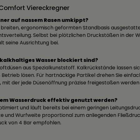
 Comfort Viereckregner
egner auf nassem Rasen umkippt?
a breiten, ergonomisch geformten Standbasis ausgestatte
tsverteilung. Selbst bei plötzlichen Druckstößen in der
t seine Ausrichtung bei.
 kalkhaltiges Wasser blockiert sind?
ftdüsen aus Spezialkunststoff. Kalkrückstände lassen sic
etrieb lösen. Für hartnäckige Partikel drehen Sie einfa
l, mit der jede Düsenöffnung präzise freigestoßen werden
gem Wasserdruck effektiv genutzt werden?
imiert und läuft bereits bei einem geringen Leitungsdruc
ite und Wurfweite proportional zum anliegenden Fließdru
ck von 4 Bar empfohlen.