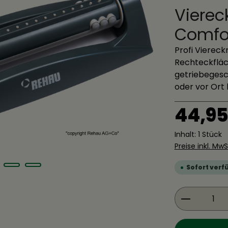
Vierec
Comfo
Profi Vierec
Rechteckfläch
getriebegesch
oder vor Ort 
Regulärer Pre
44,95
Inhalt:
1 Stück
Preise inkl. Mw
Sofort verfü
Produkt 