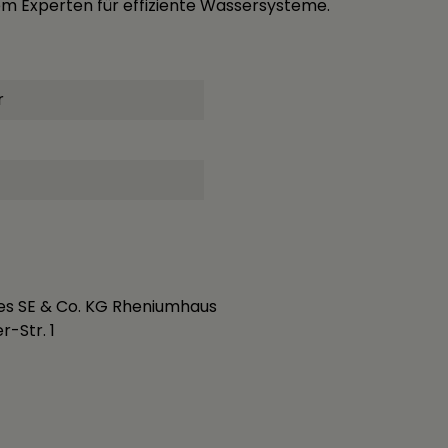
em Experten für effiziente Wassersysteme.
r
es SE & Co. KG Rheniumhaus
-Str. 1