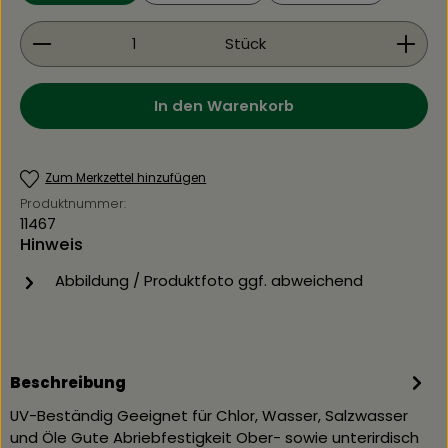
Produkt Anzahl: Gib den gewünschten Wert ein 
Stück
In den Warenkorb
Zum Merkzettel hinzufügen
Produktnummer:
11467
Hinweis
Abbildung / Produktfoto ggf. abweichend
Beschreibung
UV-Beständig Geeignet für Chlor, Wasser, Salzwasser
und Öle Gute Abriebfestigkeit Ober- sowie unterirdisch