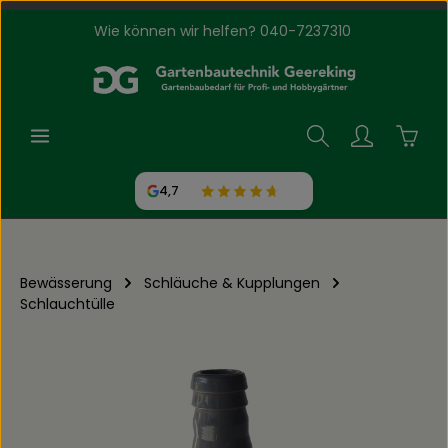
Wie können wir helfen? 040-7237310
Zum Hauptinhalt springen
Waren
4,7
Bewässerung
Schläuche & Kupplungen
Schlauchtülle
Bildergalerie überspringen