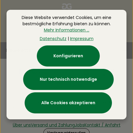
Diese Website verwendet Cookies, um eine
bestmögliche Erfahrung bieten zu können.
Mehr Informationen ...
Datenschutz
|
Impressum
Newsletter
Konfigurieren
Nur technisch notwendige
Alle Preise inkl. gesetzl. Mehrwertsteuer zzgl.
Alle Cookies akzeptieren
Versandkosten
und ggf. Nachnahmegebühren, wenn
nicht anders angegeben.
Über uns
Versand und Zahlung
Jobs
Kontakt / Anfahrt
Vertrag widerrufen