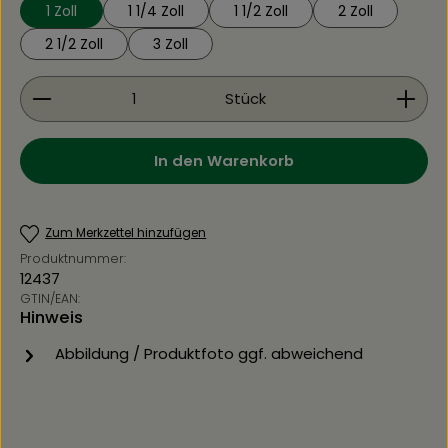
1 Zoll
1 1/4 Zoll
1 1/2 Zoll
2 Zoll
2 1/2 Zoll
3 Zoll
Produkt Anzahl: Gib den gewünschten Wert ein 
Stück
In den Warenkorb
Zum Merkzettel hinzufügen
Produktnummer:
12437
GTIN/EAN:
Hinweis
Abbildung / Produktfoto ggf. abweichend