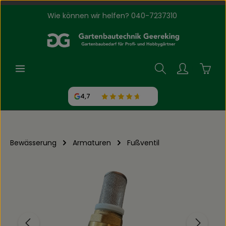
Wie können wir helfen? 040-7237310
Zum Hauptinhalt springen
Waren
4,7
Bewässerung
Armaturen
Fußventil
Bildergalerie überspringen