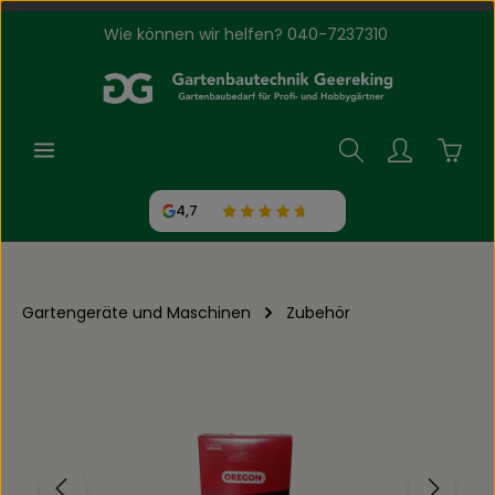
Wie können wir helfen? 040-7237310
Zum Hauptinhalt springen
Waren
4,7
Gartengeräte und Maschinen
Zubehör
Bildergalerie überspringen