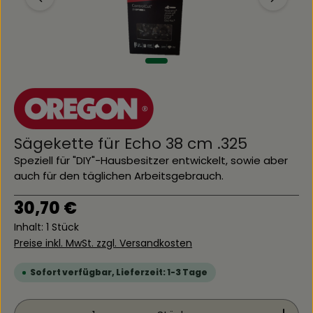
Sägekette für Echo 38 cm .325
Speziell für "DIY"-Hausbesitzer entwickelt, sowie aber
auch für den täglichen Arbeitsgebrauch.
Regulärer Preis:
30,70 €
Inhalt:
1 Stück
Preise inkl. MwSt. zzgl. Versandkosten
Sofort verfügbar, Lieferzeit: 1-3 Tage
Produkt Anzahl: Gib den gewünschten Wert ein 