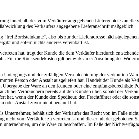
ferung innerhalb des vom Verkäufer angegebenen Liefergebietes an die 
stellabwicklung des Verkäufers angegebene Lieferanschrift maßgeblich.
ng "frei Bordsteinkante", also bis zur der Lieferadresse nächstgelegenen
gibt und sofern nichts anderes vereinbart ist.
vertreten hat, trägt der Kunde die dem Verkäufer hierdurch entstehende
bt. Für die Rücksendekosten gilt bei wirksamer Ausübung des Widerru
en Untergangs und der zufälligen Verschlechterung der verkauften Ware
mmten Person oder Anstalt ausgeliefert hat. Handelt der Kunde als Ver
mit Übergabe der Ware an den Kunden oder eine empfangsberechtigte Pe
auch bei Verbrauchern bereits auf den Kunden über, sobald der Verkäuf
ert hat, wenn der Kunde den Spediteur, den Frachtführer oder die sons
 oder Anstalt zuvor nicht benannt hat.
s Unternehmer, behält sich der Verkäufer das Recht vor, im Falle nich
erung nicht vom Verkäufer zu vertreten ist und dieser mit der gebotenen 
n unternehmen, um die Ware zu beschaffen. Im Falle der Nichtverfügba