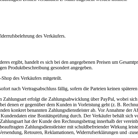
derrufsbelehrung des Verkäufers.
eres ergibt, handelt es sich bei den angegebenen Preisen um Gesamtpre
ligen Produktbeschreibung gesondert angegeben.
hop des Verkäufers mitgeteilt.
fort nach Vertragsabschluss fällig, sofern die Parteien keinen späteren 
Zahlungsart erfolgt die Zahlungsabwicklung über PayPal, wobei sich Pa
 bei denen er gegenüber dem Kunden in Vorleistung geht (z. B. Rechnun
nden konkret benannten Zahlungsdienstleister ab. Vor Annahme der Abt
n Kundendaten eine Bonitätsprüfung durch. Der Verkäufer behält sich 
ahlungsart hat der Kunde den Rechnungsbetrag innerhalb der vereinbar
eauftragten Zahlungsdienstleister mit schuldbefreiender Wirkung leist
, Versendung, Retouren, Reklamationen, Widerrufserklärungen und -zus