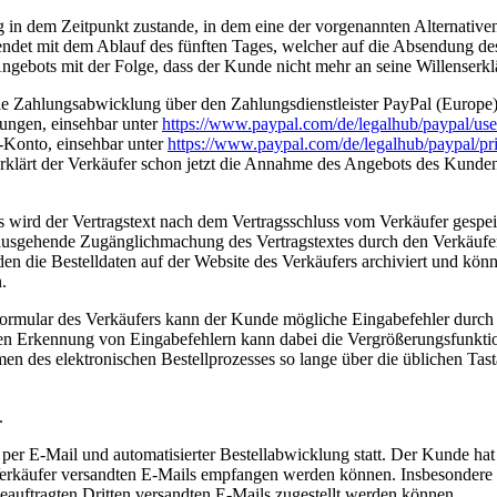
 in dem Zeitpunkt zustande, in dem eine der vorgenannten Alternativen
ndet mit dem Ablauf des fünften Tages, welcher auf die Absendung de
 Angebots mit der Folge, dass der Kunde nicht mehr an seine Willenserk
e Zahlungsabwicklung über den Zahlungsdienstleister PayPal (Europe)
ungen, einsehbar unter
https://www.paypal.com/de/legalhub/paypal/use
-Konto, einsehbar unter
https://www.paypal.com/de/legalhub/paypal/pr
klärt der Verkäufer schon jetzt die Annahme des Angebots des Kunden
rs wird der Vertragstext nach dem Vertragsschluss vom Verkäufer ges
inausgehende Zugänglichmachung des Vertragstextes durch den Verkäufe
den die Bestelldaten auf der Website des Verkäufers archiviert und k
.
formular des Verkäufers kann der Kunde mögliche Eingabefehler durch
ren Erkennung von Eingabefehlern kann dabei die Vergrößerungsfunktion
 des elektronischen Bestellprozesses so lange über die üblichen Tasta
.
er E-Mail und automatisierter Bestellabwicklung statt. Der Kunde hat 
m Verkäufer versandten E-Mails empfangen werden können. Insbesondere
eauftragten Dritten versandten E-Mails zugestellt werden können.