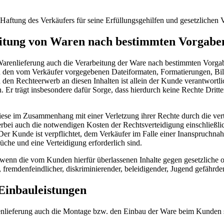
aftung des Verkäufers für seine Erfüllungsgehilfen und gesetzlichen Ve
eitung von Waren nach bestimmten Vorgab
Warenlieferung auch die Verarbeitung der Ware nach bestimmten Vorga
 in den vom Verkäufer vorgegebenen Dateiformaten, Formatierungen, Bil
den Rechteerwerb an diesen Inhalten ist allein der Kunde verantwortl
n. Er trägt insbesondere dafür Sorge, dass hierdurch keine Rechte Drit
 diese im Zusammenhang mit einer Verletzung ihrer Rechte durch die v
i auch die notwendigen Kosten der Rechtsverteidigung einschließlich 
Der Kunde ist verpflichtet, dem Verkäufer im Falle einer Inanspruchna
üche und eine Verteidigung erforderlich sind.
 wenn die vom Kunden hierfür überlassenen Inhalte gegen gesetzliche od
r, fremdenfeindlicher, diskriminierender, beleidigender, Jugend gefährd
Einbauleistungen
renlieferung auch die Montage bzw. den Einbau der Ware beim Kunden