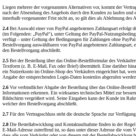
Liegen mehrere der vorgenannten Alternativen vor, kommt der Vertrag
nach der Absendung des Angebots durch den Kunden zu laufen und e
innerhalb vorgenannter Frist nicht an, so gilt dies als Ablehnung des
2.4
Bei Auswahl einer von PayPal angebotenen Zahlungsart erfolgt di
(im Folgenden: „PayPal“), unter Geltung der PayPal-Nutzungsbeding
verfügt – unter Geltung der Bedingungen für Zahlungen ohne PayPal
Bestellvorgang auswählbaren von PayPal angebotenen Zahlungsart, er
den Bestellvorgang abschließt.
2.5
Bei der Bestellung über das Online-Bestellformular des Verkäufe
Textform (z. B. E-Mail, Fax oder Brief) übermittelt. Eine darüber h
ein Nutzerkonto im Online-Shop des Verkäufers eingerichtet hat, wer
Angabe der entsprechenden Login-Daten kostenlos abgerufen werden
2.6
Vor verbindlicher Abgabe der Bestellung über das Online-Bestell
Informationen erkennen. Ein wirksames technisches Mittel zur besse
Bildschirm vergrößert wird. Seine Eingaben kann der Kunde im Rahmen
welcher den Bestellvorgang abschließt.
2.7
Für den Vertragsschluss steht die deutsche Sprache zur Verfügung
2.8
Die Bestellabwicklung und Kontaktaufnahme finden in der Regel p
E-Mail-Adresse zutreffend ist, so dass unter dieser Adresse die vo
dass alle vom Verkäufer oder von diesem mit der Bestellabwicklung b