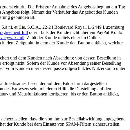
 zuerst eintritt. Die Frist zur Annahme des Angebots beginnt am Tag
s Angebots folgt. Nimmt der Verkäufer das Angebot des Kunden
lärung gebunden ist.
 S.à r.l. et Cie, S.C.A., 22-24 Boulevard Royal, L-2449 Luxemburg
ragreement-full
oder - falls der Kunde nicht über ein PayPal-Konto
ivacywax-full
. Zahlt der Kunde mittels einer im Online-
 in dem Zeitpunkt, in dem der Kunde den Button anklickt, welcher
peichert und dem Kunden nach Absendung von dessen Bestellung in
r erfolgt nicht. Sofern der Kunde vor Absendung seiner Bestellung
önnen vom Kunden über dessen passwortgeschütztes Nutzerkonto unter
 aufmerksames Lesen der auf dem Bildschirm dargestellten
 des Browsers sein, mit deren Hilfe die Darstellung auf dem
tur- und Mausfunktionen korrigieren, bis er den Button anklickt,
sicherzustellen, dass die von ihm zur Bestellabwicklung angegebene
 hat der Kunde bei dem Einsatz von SPAM-Filtern sicherzustellen,