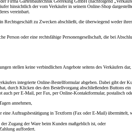
 Firma Gartenbautechnik Geereking GmbH (nachfolgend „Verkäufer"), 
er hinsichtlich der vom Verkäufer in seinem Online-Shop dargestellt
eres vereinbart.
ein Rechtsgeschäft zu Zwecken abschließt, die überwiegend weder ihrer 
che Person oder eine rechtsfähige Personengesellschaft, die bei Absch
ngen stellen keine verbindlichen Angebote seitens des Verkäufers dar
äufers integrierte Online-Bestellformular abgeben. Dabei gibt der Ku
hat, durch Klicken des den Bestellvorgang abschließenden Buttons ein 
auch per E-Mail, per Fax, per Online-Kontaktformular, postalisch od
 Tagen annehmen,
r eine Auftragsbestätigung in Textform (Fax oder E-Mail) übermittelt
it der Zugang der Ware beim Kunden maßgeblich ist, oder
ahlung auffordert.