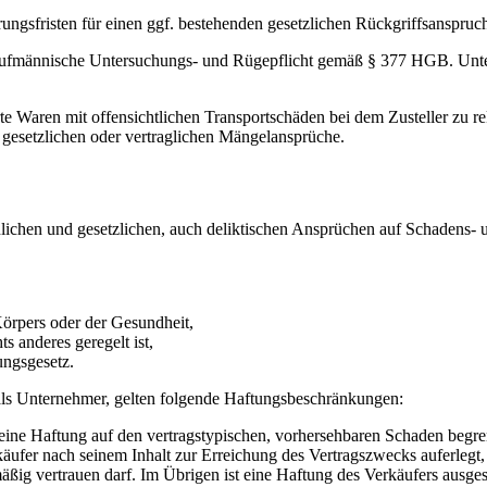
rungsfristen für einen ggf. bestehenden gesetzlichen Rückgriffsanspruc
aufmännische Untersuchungs- und Rügepflicht gemäß § 377 HGB. Unterlä
rte Waren mit offensichtlichen Transportschäden bei dem Zusteller zu 
 gesetzlichen oder vertraglichen Mängelansprüche.
nlichen und gesetzlichen, auch deliktischen Ansprüchen auf Schadens-
 Körpers oder der Gesundheit,
s anderes geregelt ist,
ngsgesetz.
als Unternehmer, gelten folgende Haftungsbeschränkungen:
t seine Haftung auf den vertragstypischen, vorhersehbaren Schaden begre
erkäufer nach seinem Inhalt zur Erreichung des Vertragszwecks auferle
ßig vertrauen darf. Im Übrigen ist eine Haftung des Verkäufers ausges